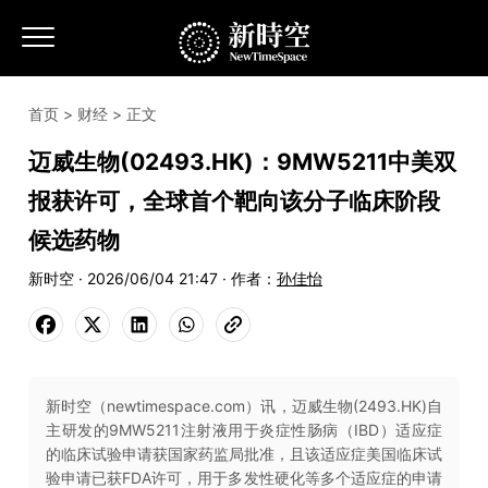
首页
>
财经
> 正文
迈威生物(02493.HK)：9MW5211中美双
报获许可，全球首个靶向该分子临床阶段
候选药物
新时空 · 2026/06/04 21:47 · 作者：
孙佳怡
新时空（newtimespace.com）讯，迈威生物(2493.HK)自
主研发的9MW5211注射液用于炎症性肠病（IBD）适应症
的临床试验申请获国家药监局批准，且该适应症美国临床试
验申请已获FDA许可，用于多发性硬化等多个适应症的申请