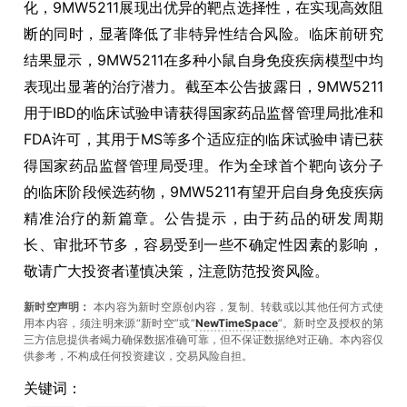
化，9MW5211展现出优异的靶点选择性，在实现高效阻
断的同时，显著降低了非特异性结合风险。临床前研究
结果显示，9MW5211在多种小鼠自身免疫疾病模型中均
表现出显著的治疗潜力。截至本公告披露日，9MW5211
用于IBD的临床试验申请获得国家药品监督管理局批准和
FDA许可，其用于MS等多个适应症的临床试验申请已获
得国家药品监督管理局受理。作为全球首个靶向该分子
的临床阶段候选药物，9MW5211有望开启自身免疫疾病
精准治疗的新篇章。公告提示，由于药品的研发周期
长、审批环节多，容易受到一些不确定性因素的影响，
敬请广大投资者谨慎决策，注意防范投资风险。
新时空声明：
本内容为新时空原创内容，复制、转载或以其他任何方式使
用本内容，须注明来源“新时空”或“
NewTimeSpace
”。新时空及授权的第
三方信息提供者竭力确保数据准确可靠，但不保证数据绝对正确。本內容仅
供参考，不构成任何投资建议，交易风险自担。
关键词：