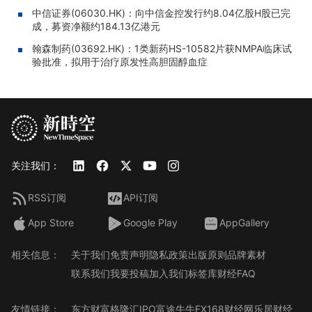
中信证券(06030.HK)：向中信金控发行约8.04亿股H股已完
成，募资净额约184.13亿港元
翰森制药(03692.HK)：1类新药HS-10582片获NMPA临床试
验批准，拟用于治疗原发性高胆固醇血症
关注我们：
RSS订阅
API订阅
App Store
Google Play
AppGallery
相关信息：
关于我们
免责声明
隐私政策
出版原则
品牌素材
联系我们
我要投稿
加入我们
标签库
财经FAQ
友情链接：
东方财富
格隆汇
IPO
富途牛牛
FX168财经网
乐居财经