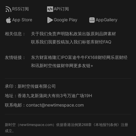
RSS订阅
API订阅
App Store
Google Play
AppGallery
相关信息：
关于我们
免责声明
隐私政策
出版原则
品牌素材
联系我们
我要投稿
加入我们
标签库
财经FAQ
友情链接：
东方财富
格隆汇
IPO
富途牛牛
FX168财经网
乐居财经
和讯
新时空传媒
财华网
更多友链+
承印：新时空传媒有限公司
地址：香港九龙新蒲岗大有街3号万迪广场19H
联系电邮：contact@newtimespace.com
新时空（
newtimespace.com
）依据香港法例第268章《本地报刊条例》注册
成立。