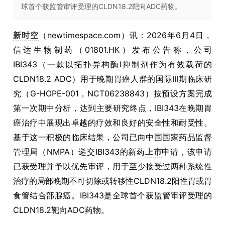
球首个获监管审评受理的CLDN18.2靶向ADC药物。
新时空
（newtimespace.com）讯：2026年6月4日，
信达生物制药（01801.HK）发布公告称，公司
IBI343（一款以拓扑异构酶I抑制剂作为有效载荷的
CLDN18.2 ADC）用于晚期胃癌人群的国际III期临床研
究（G-HOPE-001，NCT06238843）按预设方案完成
第一次期中分析，达到主要研究终点，IBI343在晚期胃
癌治疗中展现出卓越的疗效和良好的安全性和耐受性。
基于这一积极的临床结果，公司已向中国国家药品监督
管理局（NMPA）递交IBI343的新药
上市
申请，该申请
已获受理并予以优先审评，用于至少接受过两种系统性
治疗的局部晚期不可切除或转移性CLDN18.2阳性胃或胃
食管结合部腺癌。IBI343是全球首个获监管审评受理的
CLDN18.2靶向ADC药物。