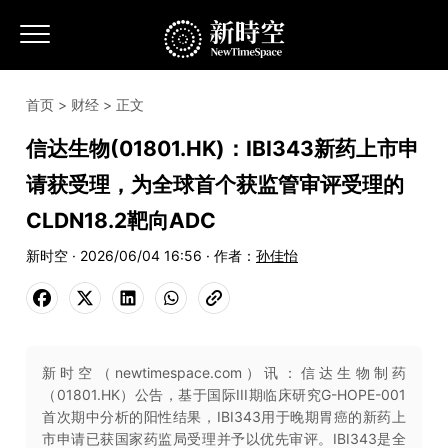
首页
>
财经
> 正文
信达生物(01801.HK)：IBI343新药上市申
请获受理，为全球首个获监管审评受理的
CLDN18.2靶向ADC
新时空 · 2026/06/04 16:56 · 作者：
孙佳怡
新时空（newtimespace.com）讯：信达生物制药
（01801.HK）公告，基于国际III期临床研究G-HOPE-001
首次期中分析的阳性结果，IBI343用于晚期胃癌的新药上
市申请已获国家药监局受理并予以优先审评。IBI343是全