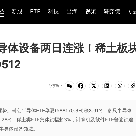
经
新股
ETF
科技
出海
视频
研究院
专
半导体设备两日连涨！稀土板
512
分享到：
。科创半导体ETF华夏(588170.SH)涨3.61%，多只半导体
)跌3.28%，稀土类ETF集体跌幅超3%，计算机及软件ETF普遍跌逾
半导体设备领域。