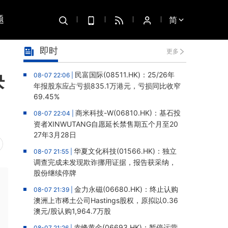
题
简
即时
更多
块
民富国际(08511.HK)：25/26年
08-07 22:06 |
年报股东应占亏损835.1万港元，亏损同比收窄
69.45%
商米科技-W(06810.HK)：基石投
08-07 22:04 |
资者XINWUTANG自愿延长禁售期五个月至20
27年3月28日
华夏文化科技(01566.HK)：独立
08-07 21:55 |
调查完成未发现欺诈挪用证据，报告获采纳，
股份继续停牌
金力永磁(06680.HK)：终止认购
08-07 21:39 |
澳洲上市稀土公司Hastings股权，原拟以0.36
澳元/股认购1,964.7万股
赤峰黄金(06693.HK)：暂停运营
08-07 21:26 |