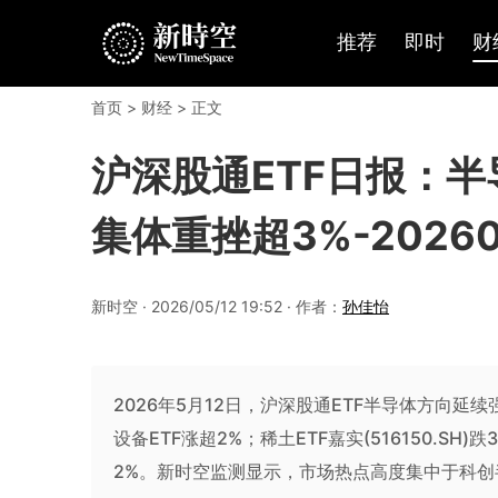
推荐
即时
财
首页
>
财经
> 正文
沪深股通ETF日报：
集体重挫超3%-20260
新时空 · 2026/05/12 19:52 · 作者：
孙佳怡
2026年5月12日，沪深股通ETF半导体方向延续强势
设备ETF涨超2%；稀土ETF嘉实(516150.SH
2%。新时空监测显示，市场热点高度集中于科创