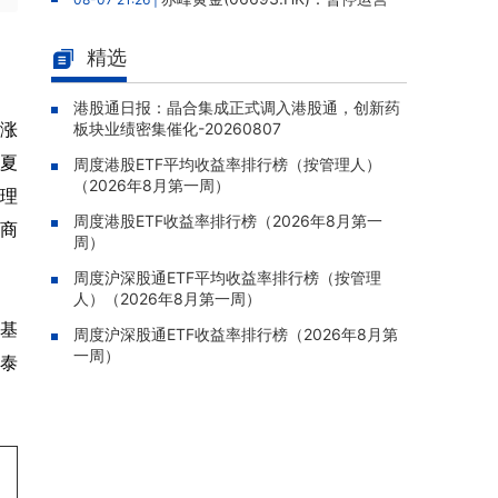
老挝勐康稀土项目，2025年该项目归母净亏损
人民币5,406万元
精选
。
灵宝黄金(03330.HK)：新疆哈巴
08-07 20:07 |
河勘查取得重大进展，保有金金属量由13.20吨
港股通日报：晶合集成正式调入港股通，创新药
上涨
板块业绩密集催化-20260807
跃升至53.94吨
夏
周度港股ETF平均收益率排行榜（按管理人）
迅策(03317.HK)：与天合算力订
08-07 20:04 |
（2026年8月第一周）
立战略合作备忘，共探能源垂类大模型与Toke
管理
n工厂商业化
周度港股ETF收益率排行榜（2026年8月第一
招商
周）
哥瑞利软件通过港交所聆讯，在
08-07 20:02 |
中国泛半导体IMSS市场排名第三
周度沪深股通ETF平均收益率排行榜（按管理
人）（2026年8月第一周）
浙能迈领绿航二次递表港交所，为
08-07 19:47 |
达基
全球领先的绿色航运设备和系统提供商
周度沪深股通ETF收益率排行榜（2026年8月第
一周）
国泰
骏杰集团控股(08188.HK)：附属
08-07 19:09 |
公司获授7份基建工程建造合约，合约总额约1.
95亿港元