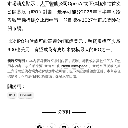
市場消息顯示，
人工智能
公司OpenAI或正積極推進首次
公開募股（
IPO
）計劃，最早可能於2026年下半年向證
券監管機構提交
上市
申請，並目標在2027年正式登陸公
開市場。
此次IPO的估值可能高達約1萬億美元，融資規模至少爲
600億美元，有望成爲有史以來規模最大的IPO之一。
新時空
聲明：
本內容爲新時空原創內容，復制、轉載或以其他任何方式使
用本內容，須注明來源“新時空”或“
NewTimeSpace
”。新時空及授權的第
三方信息提供者竭力確保數據準確可靠，但不保證數據絕對正確。本內容僅
供參考，不構成任何投資建議，交易風險自擔。
關鍵詞：
IPO
OpenAI
分享到