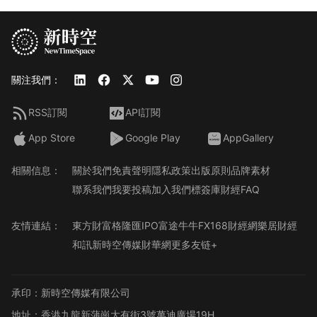
關注我們：
RSS訂閱
API訂閱
App Store
Google Play
AppGallery
相關信息：
關於我們
免責聲明
隱私政策
出版原則
品牌素材
聯系我們
我要投稿
加入我們
標簽庫
財經FAQ
友情連結：
東方財富
格隆匯
IPO
富途牛牛
FX168財經網
樂居財經
和訊
新時空傳媒
財華網
更多友链+
承印：新時空傳媒有限公司
地址：香港九龍新蒲崗大有街3號萬迪廣場19H