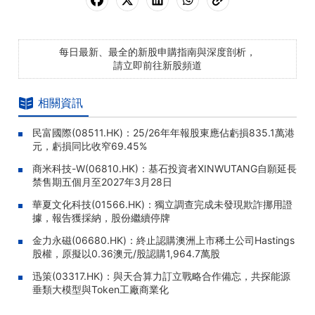
每日最新、最全的新股申購指南與深度剖析，
請立即前往新股頻道
相關資訊
民富國際(08511.HK)：25/26年年報股東應佔虧損835.1萬港
元，虧損同比收窄69.45%
商米科技-W(06810.HK)：基石投資者XINWUTANG自願延長
禁售期五個月至2027年3月28日
華夏文化科技(01566.HK)：獨立調查完成未發現欺詐挪用證
據，報告獲採納，股份繼續停牌
金力永磁(06680.HK)：終止認購澳洲上市稀土公司Hastings
股權，原擬以0.36澳元/股認購1,964.7萬股
迅策(03317.HK)：與天合算力訂立戰略合作備忘，共探能源
垂類大模型與Token工廠商業化