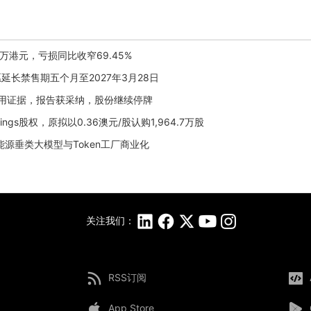
.1万港元，亏损同比收窄69.45%
自愿延长禁售期五个月至2027年3月28日
诈挪用证据，报告获采纳，股份继续停牌
ngs股权，原拟以0.36澳元/股认购1,964.7万股
探能源垂类大模型与Token工厂商业化
关注我们：
RSS订阅
App Store