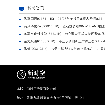
相关资讯
民富国际(08511.HK)：25/26年年报股东应占亏损835
商米科技-W(06810.HK)：基石投资者XINWUTANG
华夏文化科技(01566.HK)：独立调查完成未发现欺
金力永磁(06680.HK)：终止认购澳洲上市稀土公司Hasti
迅策(03317.HK)：与天合算力订立战略合作备忘，共
承印：新时空传媒有限公司
地址：香港九龙新蒲岗大有街3号万迪广场19H