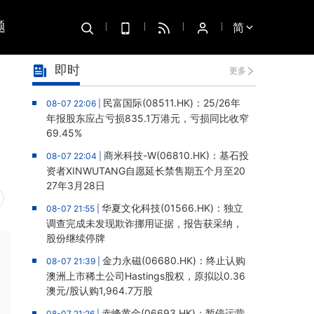
题
简
即时
更多
民富国际(08511.HK)：25/26年
08-07 22:06 |
年报股东应占亏损835.1万港元，亏损同比收窄
69.45%
商米科技-W(06810.HK)：基石投
08-07 22:04 |
资者XINWUTANG自愿延长禁售期五个月至20
27年3月28日
华夏文化科技(01566.HK)：独立
08-07 21:55 |
调查完成未发现欺诈挪用证据，报告获采纳，
股份继续停牌
金力永磁(06680.HK)：终止认购
08-07 21:39 |
澳洲上市稀土公司Hastings股权，原拟以0.36
澳元/股认购1,964.7万股
赤峰黄金(06693.HK)：暂停运营
08-07 21:26 |