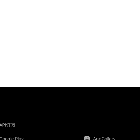
API订阅
Google Play
AppGallery