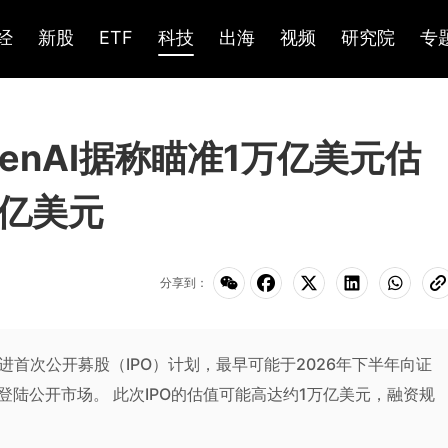
经
新股
ETF
科技
出海
视频
研究院
专
enAI据称瞄准1万亿美元估
0亿美元
分享到：
进首次公开募股（IPO）计划，最早可能于2026年下半年向证
登陆公开市场。 此次IPO的估值可能高达约1万亿美元，融资规