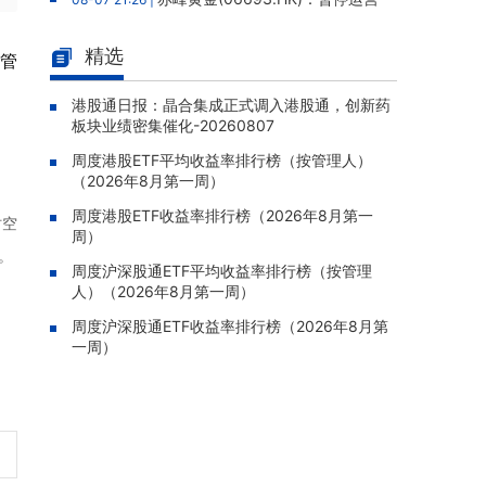
老挝勐康稀土项目，2025年该项目归母净亏损
人民币5,406万元
精选
监管
灵宝黄金(03330.HK)：新疆哈巴
08-07 20:07 |
河勘查取得重大进展，保有金金属量由13.20吨
港股通日报：晶合集成正式调入港股通，创新药
板块业绩密集催化-20260807
跃升至53.94吨
周度港股ETF平均收益率排行榜（按管理人）
迅策(03317.HK)：与天合算力订
08-07 20:04 |
（2026年8月第一周）
立战略合作备忘，共探能源垂类大模型与Toke
n工厂商业化
周度港股ETF收益率排行榜（2026年8月第一
时空
周）
哥瑞利软件通过港交所聆讯，在
08-07 20:02 |
。
中国泛半导体IMSS市场排名第三
周度沪深股通ETF平均收益率排行榜（按管理
人）（2026年8月第一周）
浙能迈领绿航二次递表港交所，为
08-07 19:47 |
全球领先的绿色航运设备和系统提供商
周度沪深股通ETF收益率排行榜（2026年8月第
一周）
骏杰集团控股(08188.HK)：附属
08-07 19:09 |
公司获授7份基建工程建造合约，合约总额约1.
95亿港元