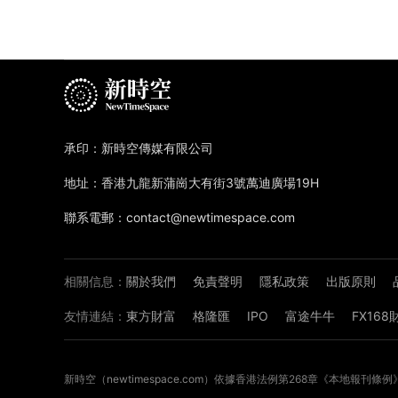
承印：新時空傳媒有限公司
地址：香港九龍新蒲崗大有街3號萬迪廣場19H
聯系電郵：contact@newtimespace.com
相關信息：
關於我們
免責聲明
隱私政策
出版原則
友情連結：
東方財富
格隆匯
IPO
富途牛牛
FX16
新時空（
newtimespace.com
）依據香港法例第268章《本地報刊條例