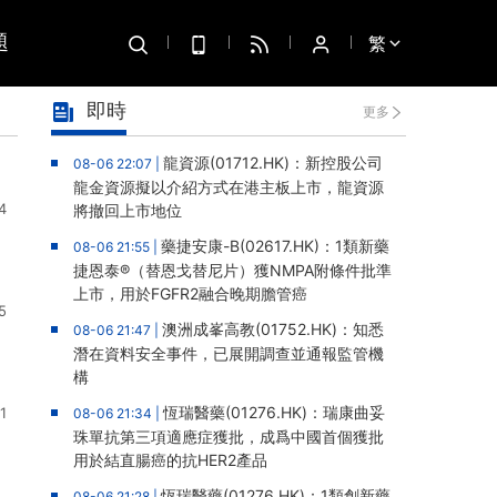
題
繁
即時
更多
龍資源(01712.HK)：新控股公司
08-06 22:07 |
龍金資源擬以介紹方式在港主板上市，龍資源
4
將撤回上市地位
藥捷安康-B(02617.HK)：1類新藥
08-06 21:55 |
捷恩泰®（替恩戈替尼片）獲NMPA附條件批準
上市，用於FGFR2融合晚期膽管癌
5
澳洲成峯高教(01752.HK)：知悉
08-06 21:47 |
潛在資料安全事件，已展開調查並通報監管機
構
恆瑞醫藥(01276.HK)：瑞康曲妥
1
08-06 21:34 |
珠單抗第三項適應症獲批，成爲中國首個獲批
用於結直腸癌的抗HER2產品
恆瑞醫藥(01276.HK)：1類創新藥
08-06 21:28 |