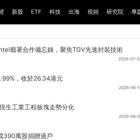
經
新股
ETF
科技
出海
視頻
研究院
專
與Intel籤署合作備忘錄，聚焦TGV先進封裝技術
2026-07-2
1.99%，收於26.34港元
2026-06-1
7%，恆生工業工程板塊走勢分化
2026-06-0
完成390萬股捐贈過戶