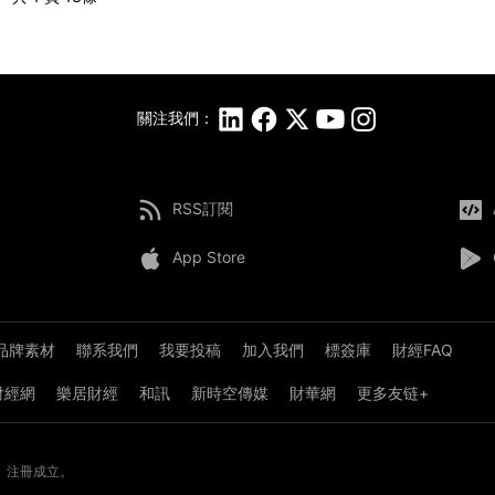
關注我們：
RSS訂閱
App Store
品牌素材
聯系我們
我要投稿
加入我們
標簽庫
財經FAQ
8財經網
樂居財經
和訊
新時空傳媒
財華網
更多友链+
》注冊成立。