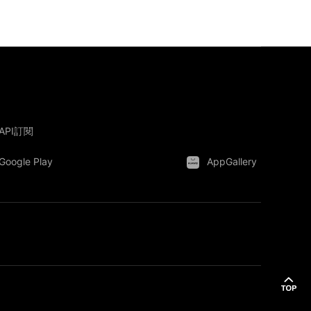
API訂閱
Google Play
AppGallery