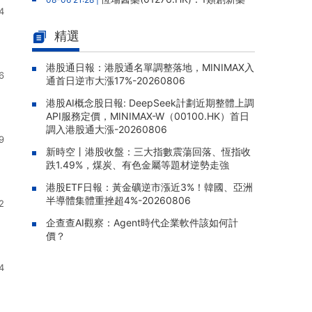
4
硫酸艾瑪昔替尼片新增第五項適應症獲批，實
現中軸型脊柱關節炎全疾病譜覆蓋
精選
晉景新能(01783.HK)：附屬公司
08-06 21:17 |
擬12.88億元人民幣購買高性能服務器，構成主
港股通日報：港股通名單調整落地，MINIMAX入
6
通首日逆市大漲17%-20260806
要交易
港股AI概念股日報: DeepSeek計劃近期整體上調
雲想科技(02131.HK)：獨立內部
08-06 20:03 |
API服務定價，MINIMAX-W（00100.HK）首日
監控跟進審查完成，補救措施已全部實施，股
調入港股通大漲-20260806
份繼續停牌
9
新時空丨港股收盤：三大指數震蕩回落、恆指收
四川百利天恆藥業遞表港交所，宜
08-06 19:50 |
跌1.49%，煤炭、有色金屬等題材逆勢走強
澤康爲全球首款獲批雙特異性ADC，15款臨牀
階段候選藥物在研
港股ETF日報：黃金礦逆市漲近3%！韓國、亞洲
半導體集體重挫超4%-20260806
2
太平洋航運(02343.HK)：2026年
08-06 19:35 |
企查查AI觀察：Agent時代企業軟件該如何計
中報股東應佔溢利1.05億美元，同比增加310.3
價？
5%
TOM集團(02383.HK)：2026年
08-06 19:33 |
4
中報股東應佔虧損1.57億港元，虧損同比擴大5
9.51%