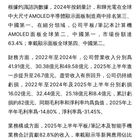
根據灼識諮詢數據，
2024
年按銷量計，和輝光電在全球
中大尺寸
AMOLED
半導體顯示面板制造商中排名第三、
中國第一。在細分領域，公司平板
/
筆記本計算機
AMOLED
面板全球第二、中國第一，市場份額達
63.4%
；車載顯示面板全球第四、中國第二。
財務方面，
2022
年至
2024
年，公司營業收入分別爲
41.91
億元、
30.38
億元和
49.58
億元，
2025
年上半年進
一步提升至
26.7
億元。盡管收入有所回升，公司仍持續
虧損，
2022
年至
2024
年及
2025
年上半年分別虧損
16.02
億元、
32.44
億元、
25.18
億元和
8.4
億元，累計虧
損約
82
億元。同期毛利率和淨利率均爲負值，
2025
年上
半年毛利率爲
-14.80%
，淨利率爲
-31.45%
。
業務構成方面，
2025
年上半年平板
/
筆記本及智能手機
業務合計貢獻
82.8%
的收入，車載顯示等新興應用佔比