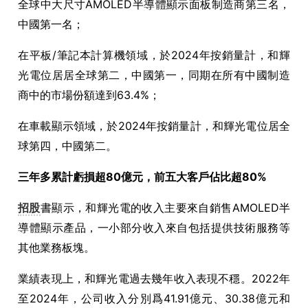
全球中大尺寸
AMOLED
半導體顯示面板制造商第三名，
中國第一名；
在平板
/
筆記本計算機領域
，於2024
年按銷量計，和輝
光電位居居全球第二，中國第一，同期在所有中國制造
商中的市場份額達到
63.4%
；
在車載顯示領域，於
2024
年按銷量計，和輝光電位居全
球第四，中國第二。
三年多累計虧損超
80
億元，前五大客戶佔比超
80%
招股
書顯示，和輝光電的收入主要來自銷售
AMOLED
半
導體顯示產品，一小部分收入來自包括提供技術服務等
其他業務板塊。
業績表現上，和輝光電過去幾年收入表現不穩。
2022
年
至
2024
年，公司收入分別爲
41.91
億元、
30.38
億元和