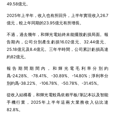
49.58
億元。
2025
年上半年，收入也有所回升，上半年實現收入
26.7
億元，較上年同期的
23.95
億元有所增長。
不過，過去幾年，和輝光電始終未能擺脫虧損局面。報
告期內，公司分別產生虧損
16.02
億元、
32.44
億元、
25.18
億元及
8.4
億元。三年半時間，公司累計虧損高達
約
82
億元。
報告期間期間內，和輝光電毛利率分別約
爲
-24.28%
、
-78.41%
、
-30.89%
、
-14.80%
；淨利率分
別約爲
-38.22%
、
-106.78%
、
-50.78%
、
-31.45%
。
從收入結構看，和輝光電較爲依賴平板
/
筆記本以及智能
手機行業，
2025
年上半年這兩大業務收入佔比達
82.8%
。