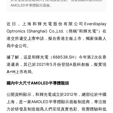
AMOLED半導體顯示面板。
近日，
上海和輝光電股份有限公司
Everdisplay
Optronics (Shanghai) Co.,Ltd.
（簡稱
“
和輝光電
”
）在
港交所遞交
上市
申請，擬在香港主板上市，獨家保薦人
爲中金公司。
據了解，
這是和輝光電
（688538
.SH
）今年第
2
次
在香
港遞表，其已於
2021
年
5
月份登陸
A
股科創板，
擬實現
A+H
上市布局。
國內
中大尺寸
AMOLED
半導體
龍頭
公開資料顯示，
和輝光電成立於
2012
年，總部位於中國
上海，是一家
AMOLED
半導體顯示面板制造商，專注致
力於研發及制造能爲人們呈現真實色彩、視覺體驗和低