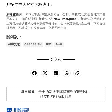
點拓展中大尺寸面板應用。
新時空
聲明：
本內容爲新時空原創內容，復制、轉載或以其他任何方式使
用本內容，須注明來源“新時空”或“
NewTimeSpace
”。新時空及授權的第
三方信息提供者竭力確保數據準確可靠，但不保證數據絕對正確。本內容僅
供參考，不構成任何投資建議，交易風險自擔。
關鍵詞：
和輝光電
688538.SH
IPO
A+H
分享到
每日最新、最全的新股申購指南與深度剖析，
請立即前往新股頻道
相關資訊