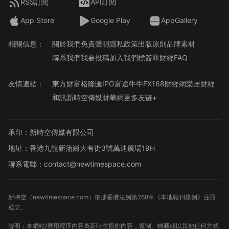
RSS訂閱
API訂閱
App Store
Google Play
AppGallery
相關信息：
關於我們
免責聲明
隱私政策
出版原則
品牌素材
聯系我們
我要投稿
加入我們
標簽庫
財經FAQ
友情連結：
東方財富
格隆匯
IPO
富途牛牛
FX168財經網
樂居財經
和訊
新時空傳媒
財華網
更多友链+
承印：新時空傳媒有限公司
地址：香港九龍新蒲崗大有街3號萬迪廣場19H
聯系電郵：contact@newtimespace.com
新時空（
newtimespace.com
）依據香港法例第268章《本地報刊條例》注冊
成立。
聲明：本網站/應用程序內容爲新時空原創內容，復制、轉載或以其他任何方式