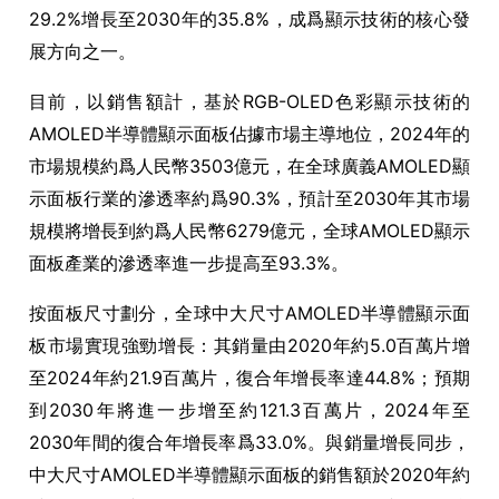
29.2%
增長至
2030
年的
35.8%
，成爲顯示技術的核心發
展方向之一。
目前，以銷售額計，基於
RGB-OLED
色彩顯示技術的
AMOLED
半導體顯示面板佔據市場主導地位，
2024
年的
市場規模約爲人民幣
3503
億元，在全球廣義
AMOLED
顯
示面板行業的滲透率約爲
90.3%
，預計至
2030
年其市場
規模將增長到約爲人民幣
6279
億元，全球
AMOLED
顯示
面板產業的滲透率進一步提高至
93.3%
。
按面板尺寸劃分，全球中大尺寸
AMOLED
半導體顯示面
板市場實現強勁增長：其銷量由
2020
年約
5.0
百萬片增
至
2024
年約
21.9
百萬片，復合年增長率達
44.8%
；預期
到
2030
年將進一步增至約
121.3
百萬片，
2024
年至
2030
年間的復合年增長率爲
33.0%
。與銷量增長同步，
中大尺寸
AMOLED
半導體顯示面板的銷售額於
2020
年約