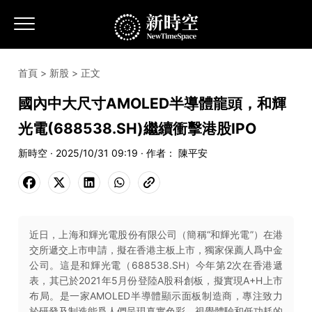
首頁
>
新股
> 正文
國內中大尺寸AMOLED半導體龍頭，和輝
光電(688538.SH)繼續衝擊港股IPO
新時空 · 2025/10/31 09:19 · 作者： 陳平安
近日，上海和輝光電股份有限公司（簡稱“和輝光電”）在港
交所遞交上市申請，擬在香港主板上市，獨家保薦人爲中金
公司。這是和輝光電（688538.SH）今年第2次在香港遞
表，其已於2021年5月份登陸A股科創板，擬實現A+H上市
布局。是一家AMOLED半導體顯示面板制造商，專注致力
於研發及制造能爲人們呈現真實色彩、視覺體驗和低功耗的