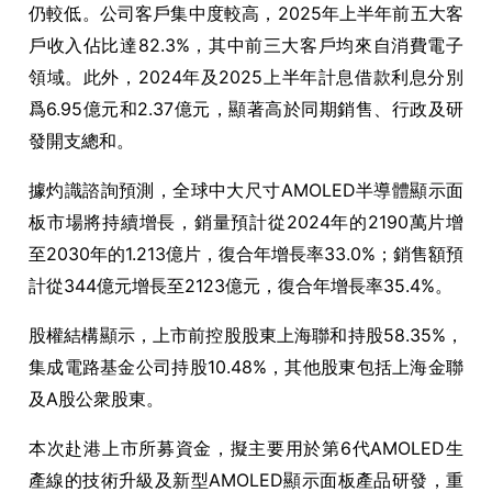
仍較低。公司客戶集中度較高，
2025
年上半年前五大客
戶收入佔比達
82.3%
，其中前三大客戶均來自消費電子
領域。此外，
2024
年及
2025
上半年計息借款利息分別
爲
6.95
億元和
2.37
億元，顯著高於同期銷售、行政及研
發開支總和。
據灼識諮詢預測，全球中大尺寸
AMOLED
半導體顯示面
板市場將持續增長，銷量預計從
2024
年的
2190
萬片增
至
2030
年的
1.213
億片，復合年增長率
33.0%
；銷售額預
計從
344
億元增長至
2123
億元，復合年增長率
35.4%
。
股權結構顯示，上市前控股股東上海聯和持股
58.35%
，
集成電路基金公司持股
10.48%
，其他股東包括上海金聯
及
A
股公衆股東。
本次赴港上市所募資金，擬主要用於第
6
代
AMOLED
生
產線的技術升級及新型
AMOLED
顯示面板產品研發，重