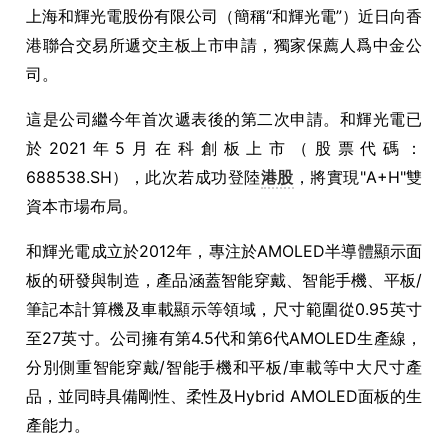
上海和輝光電股份有限公司（簡稱
“
和輝光電
”
）近日向香
港聯合交易所遞交主板上市申請，獨家保薦人爲中金公
司。
這是公司繼今年首次遞表後的第二次申請。和輝光電已
於
2021
年
5
月在科創板上市（股票代碼：
688538.SH
），此次若成功登陸
港股
，將實現
"A+H"
雙
資本市場布局。
和輝光電成立於
2012
年，專注於
AMOLED
半導體顯示面
板的研發與制造，產品涵蓋智能穿戴、智能手機、平板
/
筆記本計算機及車載顯示等領域，尺寸範圍從
0.95
英寸
至
27
英寸。公司擁有第
4.5
代和第
6
代
AMOLED
生產線，
分別側重智能穿戴
/
智能手機和平板
/
車載等中大尺寸產
品，並同時具備剛性、柔性及
Hybrid AMOLED
面板的生
產能力。