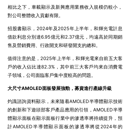
相比之下，車載顯示及新興應用業務收入規模仍較小，
對公司整體收入貢獻有限。
招股書顯示，
2024
年及
2025
年上半年，和輝光電計息
借款利息分別達
6.95
億元和
2.37
億元，均遠高於同期銷
售及營銷費用、行政開支和研發開支的總和。
值得注意的是，
2025
年上半年，和輝光電來自前五大客
戶的收入佔比達
82.3%
，其中前三大客戶均來自消費電
子領域，公司面臨客戶集中度較高的問題。
大尺寸
AMOLED
面板發展
強勁，募資進行產線升級
灼識諮詢資料顯示，
未來隨着
AMOLED
半導體顯示技術
的創新和下遊頭部客戶產品應用的引領，
AMOLED
半導
體顯示面板在顯示面板行業中的滲透率將持續提升，預
計
AMOLED
半導體顯示面板的滲透率將從
2024
年的