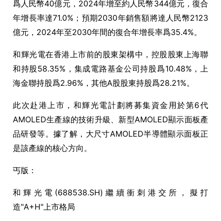
爲人民幣
40
億元，
2024
年增至約人民幣
344
億元，復合
年增長率達
71.0%
；預期
2030
年銷售額將達人民幣
2123
億元，
2024
年至
2030
年間的復合年增長率爲
35.4%
。
和輝光電在
香港上市前的股東架構中
，
控股股東上海聯
和持股
58.35%，
集成電路基金公司持股爲
10.48%，
上
海金聯持股爲
2.96%，
其他
A
股股東持股爲
28.21%
。
此次赴港上市，和輝光電計劃將募集資金用於第
6
代
AMOLED
生產線的技術升級、新型
AMOLED
顯示面板產
品研發等。
據了解，
大尺寸
AMOLED
半導體顯示面板正
是該產線的核心方向
。
丐版：
和輝光電
(
688538
.SH)
繼續
衝刺港交所
，
擬打
造
"A+H"
上市格局