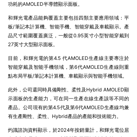
功耗的
AMOLED
半導體顯示面板。
和輝光電
產品能夠覆蓋主要包括四類主要應用領域：平
板
/
筆記本計算機、智能手機、智能穿戴及車載顯示。產
品尺寸範圍覆蓋廣泛，一般從
0.95
英寸小型智能穿戴到
27
英寸大型顯示面板。
目前，
和輝光電
的第
4.5
代
AMOLED
生產線主要專注於
智能穿戴及智能手機領域，第
6
代
AMOLED
生產線則重
點布局平板
/
筆記本計算機、車載顯示與智能手機領域。
此外，公司還
同時具備剛性、柔性及
Hybrid AMOLED
顯
示面板的生產能力，可在同一生產在線生產該等不同的
產品。公司現有的第
4.5
代及第
6
代
AMOLED
生產線均兼
有生產剛性、柔性、
Hybrid
產品的產能和技術能力。
灼識諮詢資料顯示，
於
2024
年按銷量計，和輝光電位居