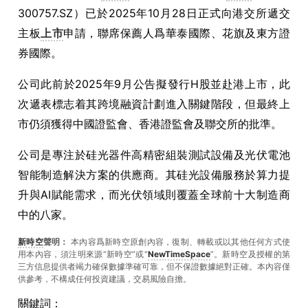
300757.SZ）已於2025年10月28日正式向港交所遞交
主板
上市
申請，聯席保薦人爲華泰國際、花旗及東方證
券國際。
公司此前於2025年9月公告擬發行H股並赴港上市，此
次遞表標志着其跨境融資計劃進入關鍵階段，但最終上
市仍須獲得中國證監會、香港證監會及聯交所的批準。
公司是專注於硅光器件高精密組裝測試設備及光伏電池
智能制造解決方案的供應商。其硅光設備服務於算力提
升與AI賦能需求，而光伏領域則覆蓋全球前十大制造商
中的八家。
新時空
聲明：
本內容爲新時空原創內容，復制、轉載或以其他任何方式使
用本內容，須注明來源“新時空”或“
NewTimeSpace
”。新時空及授權的第
三方信息提供者竭力確保數據準確可靠，但不保證數據絕對正確。本內容僅
供參考，不構成任何投資建議，交易風險自擔。
關鍵詞：