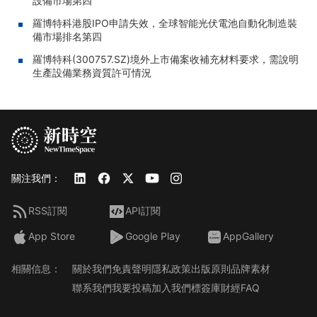
設備市場第四
羅博特科港股IPO申請失效，全球智能光伏電池自動化制造裝
備市場排名第四
羅博特科(300757.SZ)境外上市備案收補充材料要求，需說明
生產設備業務資質許可情況
關注我們：
RSS訂閱
API訂閱
App Store
Google Play
AppGallery
相關信息：
關於我們
免責聲明
隱私政策
出版原則
品牌素材
聯系我們
我要投稿
加入我們
標簽庫
財經FAQ