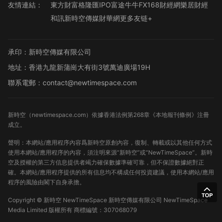
友情連結：
東方財富
格隆匯
IPO
富途牛牛
FX168財經網
樂居財經
和訊
新時空傳媒
財華網
更多友链+
承印：新時空傳媒有限公司
地址：香港九龍新蒲崗大有街3號萬迪廣場19H
聯系電郵：contact@newtimespace.com
新時空（
newtimespace.com
）依據香港法例第268章《本地報刊條例》注冊
成立。
聲明：本網站/應用程序內容爲新時空原創內容，復制、轉載或以其他任何方式
使用本網站/應用程序的內容，須注明來源“新時空”或“NewTimeSpace”。新時
空及授權的第三方信息提供者竭力確保數據準確可靠，但不保證數據絕對正
確。本網站/應用程序提供的所有信息均不構成任何投資建議，使用本網站/應用
程序的風險由閣下自身承擔。
Copyright ©
新時空
NewTimeSpace 新時空傳媒有限公司 NewTimeSpace
Media Limited 版權所有
商標編號：307068079