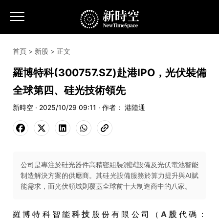
首頁
>
新股
> 正文
羅博特科(300757.SZ)赴港IPO，光伏裝備
全球第四、硅光技術領先
新時空 · 2025/10/29 09:11 · 作者： 港陸通
公司是專注於硅光器件高精密組裝測試設備及光伏電池智能
制造解決方案的供應商。其硅光設備服務於算力提升與AI賦
能需求，而光伏領域則覆蓋全球前十大制造商中的八家。
羅博特科智能
科技
股份有限公司（
A股
代碼：