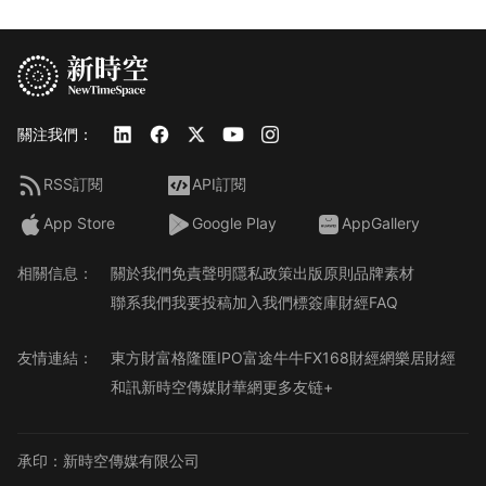
關注我們：
RSS訂閱
API訂閱
App Store
Google Play
AppGallery
相關信息：
關於我們
免責聲明
隱私政策
出版原則
品牌素材
聯系我們
我要投稿
加入我們
標簽庫
財經FAQ
友情連結：
東方財富
格隆匯
IPO
富途牛牛
FX168財經網
樂居財經
和訊
新時空傳媒
財華網
更多友链+
承印：新時空傳媒有限公司