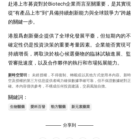
赴港上市募資對於Biotech企業而言至關重要，是其實現
從“有產品上市”到“具備持續創新能力與全球競爭力”跨越
的關鍵一步。
港股爲創新藥企提供了全球化發展平臺，但短期內的不
確定性仍是投資決策的重要考量因素。企業能否實現可
持續增長，將取決於核心候選藥物的臨牀試驗進展、監
管審批速度，以及合作夥伴的執行和市場拓展能力。
新時空
聲明：
未經授權，不得復制、轉載或以其他方式使用本內容。新時
空及授權的第三方信息提供者竭力確保數據準確可靠，但不保證數據絕對正
確。本內容僅供參考，不構成任何投資建議，交易風險自擔。
關鍵詞：
生物醫藥
愛科百發
勁方醫藥
新元素藥業
分享到