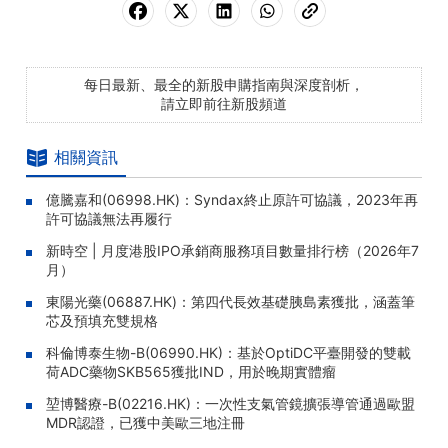
每日最新、最全的新股申購指南與深度剖析，
請立即前往新股頻道
相關資訊
億騰嘉和(06998.HK)：Syndax終止原許可協議，2023年再
許可協議無法再履行
新時空 | 月度港股IPO承銷商服務項目數量排行榜（2026年7
月）
東陽光藥(06887.HK)：第四代長效基礎胰島素獲批，涵蓋筆
芯及預填充雙規格
科倫博泰生物-B(06990.HK)：基於OptiDC平臺開發的雙載
荷ADC藥物SKB565獲批IND，用於晚期實體瘤
堃博醫療-B(02216.HK)：一次性支氣管鏡擴張導管通過歐盟
MDR認證，已獲中美歐三地注冊