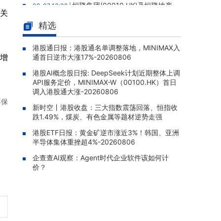
恒隆集团(00010.HK)及恒隆地产
08-07 13:32 |
的关
(00101.HK)：委任蔡德粦为执行董事及候任行
精选
政总裁，10月起接替卢韦柏出任行政总裁
传音控股(688036)：获证监会境
08-07 13:22 |
港股通日报：港股通名单调整落地，MINIMAX入
外发行上市备案，拟发行不超1.32亿股H股赴港
增
通首日逆市大涨17%-20260806
上市
港股AI概念股日报: DeepSeek计划近期整体上调
南方两倍做多三星电子(07747.HK)
08-07 11:25 |
API服务定价，MINIMAX-W（00100.HK）首日
早盘跌0.58%，成交额达4.98亿港元
调入港股通大涨-20260806
不保
南方两倍做多海力士(07709.HK)
08-07 11:22 |
新时空丨港股收盘：三大指数震荡回落、恒指收
早盘跌8.63%，成交额达46.56亿港元
跌1.49%，煤炭、有色金属等题材逆势走强
港股ETF日报：黄金矿逆市涨近3%！韩国、亚洲
PP科创50(03151.HK)早盘涨1.3
08-07 11:04 |
半导体集体重挫超4%-20260806
3%，成交额达706.11万港元
企查查AI观察：Agent时代企业软件该如何计
价？