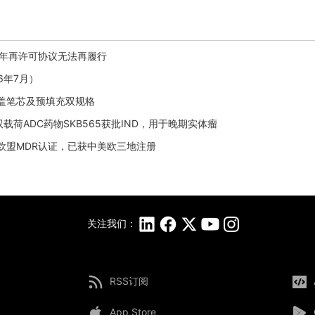
023年再许可协议无法再履行
6年7月）
涵盖笔芯及预填充双规格
的双载荷ADC药物SKB565获批IND，用于晚期实体瘤
通过欧盟MDR认证，已获中美欧三地注册
关注我们：
RSS订阅
App Store