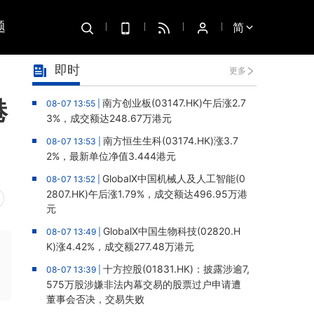
题
简
即时
更多
港
南方创业板(03147.HK)午后涨2.7
08-07 13:55 |
3%，成交额达248.67万港元
南方恒生生科(03174.HK)涨3.7
08-07 13:53 |
2%，最新单位净值3.444港元
GlobalX中国机械人及人工智能(0
08-07 13:52 |
2807.HK)午后涨1.79%，成交额达496.95万港
元
GlobalX中国生物科技(02820.H
08-07 13:49 |
K)涨4.42%，成交额277.48万港元
十方控股(01831.HK)：披露涉逾7,
08-07 13:39 |
575万股涉嫌非法内幕交易的股票过户申请遭
董事会否决，交易失败