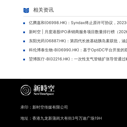
相关资讯
亿腾嘉和(06998.HK)：Syndax终止原许可协议，2
新时空 | 月度港股IPO承销商服务项目数量排行榜（202
东阳光药(06887.HK)：第四代长效基础胰岛素获批，
科伦博泰生物-B(06990.HK)：基于OptiDC平台开发
堃博医疗-B(02216.HK)：一次性支气管镜扩张导管
承印：新时空传媒有限公司
地址：香港九龙新蒲岗大有街3号万迪广场19H