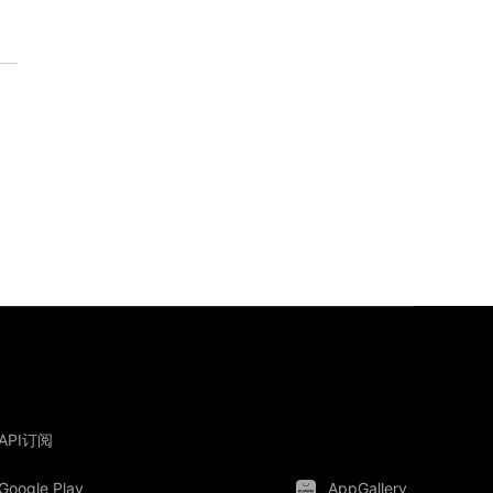
API订阅
Google Play
AppGallery