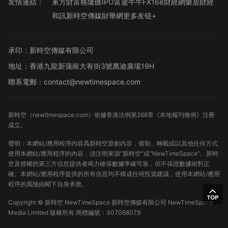
友情連結：
東方財富
格隆匯
IPO
富途牛牛
FX168財經網
樂居財經
和訊
新時空傳媒
財華網
更多友链+
承印：新時空傳媒有限公司
地址：香港九龍新蒲崗大有街3號萬迪廣場19H
聯系電郵：contact@newtimespace.com
新時空（
newtimespace.com
）依據香港法例第268章《本地報刊條例》注冊
成立。
聲明：本網站/應用程序內容爲新時空原創內容，復制、轉載或以其他任何方式
使用本網站/應用程序的內容，須注明來源“新時空”或“NewTimeSpace”。新時
空及授權的第三方信息提供者竭力確保數據準確可靠，但不保證數據絕對正
確。本網站/應用程序提供的所有信息均不構成任何投資建議，使用本網站/應用
程序的風險由閣下自身承擔。
Copyright ©
新時空
NewTimeSpace 新時空傳媒有限公司 NewTimeSpace
Media Limited 版權所有
商標編號：307068079