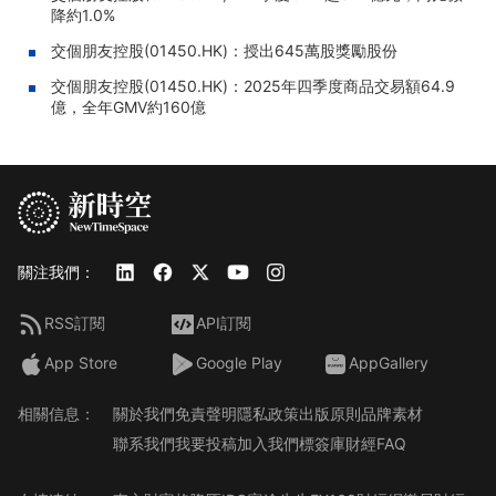
降約1.0%
交個朋友控股(01450.HK)：授出645萬股獎勵股份
交個朋友控股(01450.HK)：2025年四季度商品交易額64.9
億，全年GMV約160億
關注我們：
RSS訂閱
API訂閱
App Store
Google Play
AppGallery
相關信息：
關於我們
免責聲明
隱私政策
出版原則
品牌素材
聯系我們
我要投稿
加入我們
標簽庫
財經FAQ