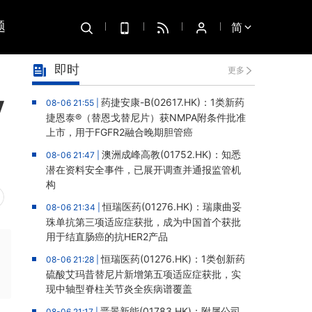
题
简
即时
更多
V
药捷安康-B(02617.HK)：1类新药
08-06 21:55 |
捷恩泰®（替恩戈替尼片）获NMPA附条件批准
上市，用于FGFR2融合晚期胆管癌
澳洲成峰高教(01752.HK)：知悉
08-06 21:47 |
潜在资料安全事件，已展开调查并通报监管机
构
恒瑞医药(01276.HK)：瑞康曲妥
08-06 21:34 |
珠单抗第三项适应症获批，成为中国首个获批
用于结直肠癌的抗HER2产品
恒瑞医药(01276.HK)：1类创新药
08-06 21:28 |
硫酸艾玛昔替尼片新增第五项适应症获批，实
现中轴型脊柱关节炎全疾病谱覆盖
晋景新能(01783.HK)：附属公司
08-06 21:17 |