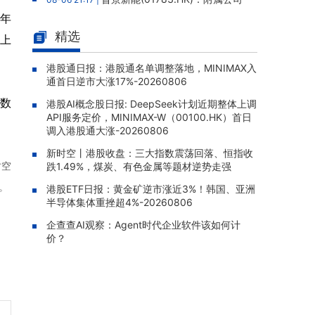
拟12.88亿元人民币购买高性能服务器，构成主
6年
要交易
精选
年上
云想科技(02131.HK)：独立内部
08-06 20:03 |
监控跟进审查完成，补救措施已全部实施，股
港股通日报：港股通名单调整落地，MINIMAX入
通首日逆市大涨17%-20260806
份继续停牌
数
港股AI概念股日报: DeepSeek计划近期整体上调
四川百利天恒药业递表港交所，宜
08-06 19:50 |
API服务定价，MINIMAX-W（00100.HK）首日
泽康为全球首款获批双特异性ADC，15款临床
调入港股通大涨-20260806
阶段候选药物在研
新时空丨港股收盘：三大指数震荡回落、恒指收
太平洋航运(02343.HK)：2026年
08-06 19:35 |
时空
跌1.49%，煤炭、有色金属等题材逆势走强
中报股东应占溢利1.05亿美元，同比增加310.3
。
5%
港股ETF日报：黄金矿逆市涨近3%！韩国、亚洲
半导体集体重挫超4%-20260806
TOM集团(02383.HK)：2026年
08-06 19:33 |
企查查AI观察：Agent时代企业软件该如何计
中报股东应占亏损1.57亿港元，亏损同比扩大5
价？
9.51%
中信证券(06030.HK)：向中信金
08-06 19:31 |
控发行约8.04亿股H股已完成，募资净额约18
4.13亿港元