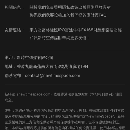
相關信息：
關於我們
免責聲明
隱私政策
出版原則
品牌素材
聯系我們
我要投稿
加入我們
標簽庫
財經FAQ
友情連結：
東方財富
格隆匯
IPO
富途牛牛
FX168財經網
樂居財經
和訊
新時空傳媒
財華網
更多友链+
承印：新時空傳媒有限公司
地址：香港九龍新蒲崗大有街3號萬迪廣場19H
聯系電郵：contact@newtimespace.com
新時空（
newtimespace.com
）依據香港法例第268章《本地報刊條例》注冊
成立。
聲明：本網站/應用程序內容爲新時空原創內容，復制、轉載或以其他任何方式
使用本網站/應用程序的內容，須注明來源“新時空”或“NewTimeSpace”。新時
空及授權的第三方信息提供者竭力確保數據準確可靠，但不保證數據絕對正
確。本網站/應用程序提供的所有信息均不構成任何投資建議，使用本網站/應用