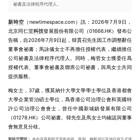
祕書及法律程序代理人。
新時空
（newtimespace.com）訊：2026年7月9日，
北京同仁堂
科技
發展股份有限公司（01666.HK）發布公
告稱，自2026年7月9日起，韓貫召先生因工作調整辭任
董事會祕書；馬詠儀女士不再擔任授權代表，繼續擔任
公司祕書及法律程序代理人。同時，梅哲女士獲委任爲
授權代表、董事會祕書及聯席公司祕書，與馬女士共同
提供服務。
梅女士，37歲，獲莫納什大學文學學士學位及香港都會
大學企業管治碩士學位，爲香港公司治理公會和英國特
許公司治理公會會士，曾任中國新城鎮發展有限公司
（01278.HK）公司祕書。韓先生及馬女士均確認與董事
會無意見分歧。
新時空聲明：
本內容爲新時空原創內容，復制、轉載或以其他任何方式使