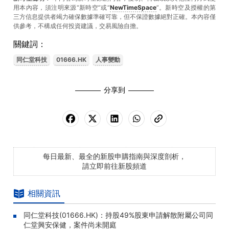
用本內容，須注明來源“新時空”或“
NewTimeSpace
”。新時空及授權的第
三方信息提供者竭力確保數據準確可靠，但不保證數據絕對正確。本內容僅
供參考，不構成任何投資建議，交易風險自擔。
關鍵詞：
同仁堂科技
01666.HK
人事變動
分享到
每日最新、最全的新股申購指南與深度剖析，
請立即前往新股頻道
相關資訊
同仁堂科技(01666.HK)：持股49%股東申請解散附屬公司同
仁堂興安保健，案件尚未開庭