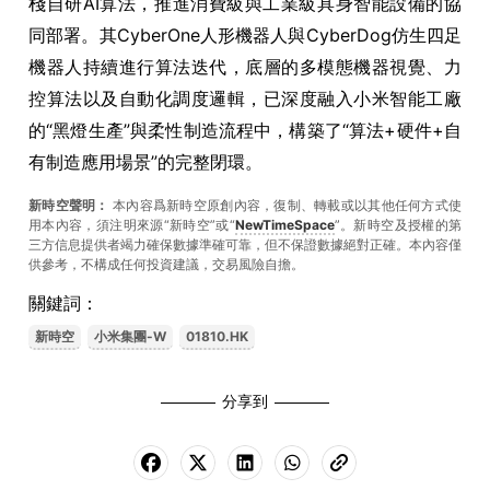
棧自研AI算法，推進消費級與工業級具身智能設備的協
同部署。其CyberOne人形機器人與CyberDog仿生四足
機器人持續進行算法迭代，底層的多模態機器視覺、力
控算法以及自動化調度邏輯，已深度融入小米智能工廠
的“黑燈生產”與柔性制造流程中，構築了“算法+硬件+自
有制造應用場景”的完整閉環。
新時空聲明：
本內容爲新時空原創內容，復制、轉載或以其他任何方式使
用本內容，須注明來源“新時空”或“
NewTimeSpace
”。新時空及授權的第
三方信息提供者竭力確保數據準確可靠，但不保證數據絕對正確。本內容僅
供參考，不構成任何投資建議，交易風險自擔。
關鍵詞：
新時空
小米集團-W
01810.HK
分享到