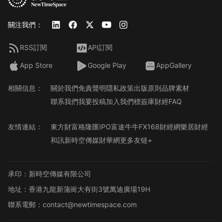
關注我們：
RSS訂閱
API訂閱
App Store
Google Play
AppGallery
相關信息：
關於我們
免責聲明
隱私政策
出版原則
品牌素材
聯系我們
我要投稿
加入我們
標簽庫
財經FAQ
友情連結：
東方財富
格隆匯
IPO
富途牛牛
FX168財經網
樂居財經
和訊
新時空傳媒
財華網
更多友链+
承印：新時空傳媒有限公司
地址：香港九龍新蒲崗大有街3號萬迪廣場19H
聯系電郵：contact@newtimespace.com