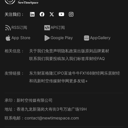
关注我们：
RSS订阅
API订阅
App Store
Google Play
AppGallery
相关信息：
关于我们
免责声明
隐私政策
出版原则
品牌素材
联系我们
我要投稿
加入我们
标签库
财经FAQ
友情链接：
东方财富
格隆汇
IPO
富途牛牛
FX168财经网
乐居财经
和讯
新时空传媒
财华网
更多友链+
承印：新时空传媒有限公司
地址：香港九龙新蒲岗大有街3号万迪广场19H
联系电邮：contact@newtimespace.com