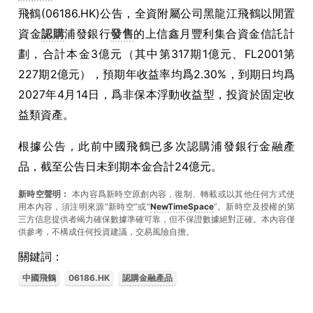
飛鶴(06186.HK)公告，全資附屬公司黑龍江飛鶴以閒置
資金
認購
浦發銀行
發售
的上信鑫月豐利集合資金信託計
劃，合計本金3億元（其中第317期1億元、FL2001第
227期2億元），預期年收益率均爲2.30%，到期日均爲
2027年4月14日，爲非保本浮動收益型，投資於固定收
益類資產。
根據公告，此前中國飛鶴已多次認購浦發銀行金融產
品，截至公告日未到期本金合計24億元。
新時空聲明：
本內容爲新時空原創內容，復制、轉載或以其他任何方式使
用本內容，須注明來源“新時空”或“
NewTimeSpace
”。新時空及授權的第
三方信息提供者竭力確保數據準確可靠，但不保證數據絕對正確。本內容僅
供參考，不構成任何投資建議，交易風險自擔。
關鍵詞：
中國飛鶴
06186.HK
認購金融產品