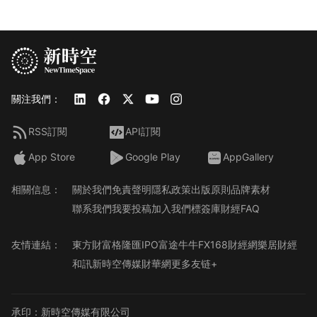
關注我們：
RSS訂閱
API訂閱
App Store
Google Play
AppGallery
相關信息：
關於我們
免責聲明
隱私政策
出版原則
品牌素材
聯系我們
我要投稿
加入我們
標簽庫
財經FAQ
友情連結：
東方財富
格隆匯
IPO
富途牛牛
FX168財經網
樂居財經
和訊
新時空傳媒
財華網
更多友链+
承印：新時空傳媒有限公司