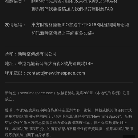
相關信息：
關於我們
免責聲明
隱私政策
出版原則
品牌素材
聯系我們
我要投稿
加入我們
標簽庫
財經FAQ
友情連結：
東方財富
格隆匯
IPO
富途牛牛
FX168財經網
樂居財經
和訊
新時空傳媒
財華網
更多友链+
承印：新時空傳媒有限公司
地址：香港九龍新蒲崗大有街3號萬迪廣場19H
聯系電郵：contact@newtimespace.com
新時空（
newtimespace.com
）依據香港法例第268章《本地報刊條例》注冊
成立。
聲明：本網站/應用程序內容爲新時空原創內容，復制、轉載或以其他任何方式
使用本網站/應用程序的內容，須注明來源“新時空”或“NewTimeSpace”。新時
空及授權的第三方信息提供者竭力確保數據準確可靠，但不保證數據絕對正
確。本網站/應用程序提供的所有信息均不構成任何投資建議，使用本網站/應用
程序的風險由閣下自身承擔。