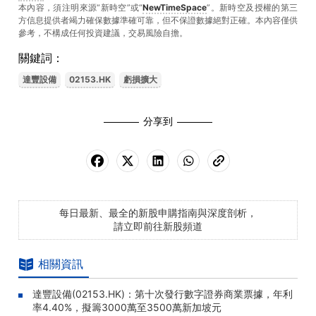
本內容，須注明來源“新時空”或“
NewTimeSpace
”。新時空及授權的第三
方信息提供者竭力確保數據準確可靠，但不保證數據絕對正確。本內容僅供
參考，不構成任何投資建議，交易風險自擔。
關鍵詞：
達豐設備
02153.HK
虧損擴大
分享到
每日最新、最全的新股申購指南與深度剖析，
請立即前往新股頻道
相關資訊
達豐設備(02153.HK)：第十次發行數字證券商業票據，年利
率4.40%，擬籌3000萬至3500萬新加坡元