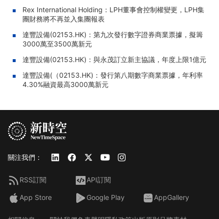
Rex International Holding：LPH董事會控制權變更，LPH集
團財務將不再並入集團報表
達豐設備(02153.HK)：第九次發行數字證券商業票據，擬籌
3000萬至3500萬新元
達豐設備(02153.HK)：與永茂訂立新主協議，年度上限1億元
達豐設備(（02153.HK)：發行第八期數字商業票據，年利率
4.30%融資最高3000萬新元
關注我們：
RSS訂閱
API訂閱
App Store
Google Play
AppGallery