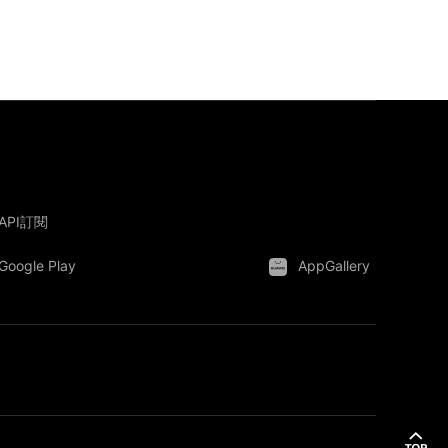
API訂閱
Google Play
AppGallery