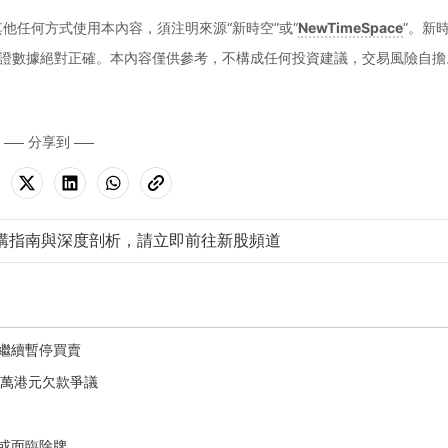
他任何方式使用本內容，須注明來源“新時空”或“
NewTimeSpace
”。新
證數據絕對正確。本內容僅供參考，不構成任何投資建議，交易風險自擔
分享到
購指南與深度剖析，請立即前往新股頻道
份繼續暫停買賣
0餘萬港元欠款爭議
牌或面臨除牌