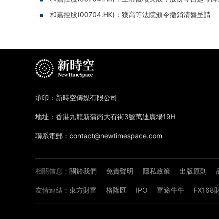
和嘉控股(00704.HK)：獲高等法院頒令撤銷清盤呈請
承印：新時空傳媒有限公司
地址：香港九龍新蒲崗大有街3號萬迪廣場19H
聯系電郵：contact@newtimespace.com
相關信息：
關於我們
免責聲明
隱私政策
出版原則
友情連結：
東方財富
格隆匯
IPO
富途牛牛
FX16