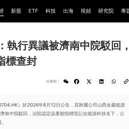
經
新股
ETF
科技
出海
視頻
研究院
專
K)：執行異議被濟南中院駁回
能指標查封
分享到：
（0704.HK）於2026年6月12日公告，其附屬公司山西金巖能源
議被濟南中院駁回，法院認定該產能指標登記在能源科技名下，公
賣。