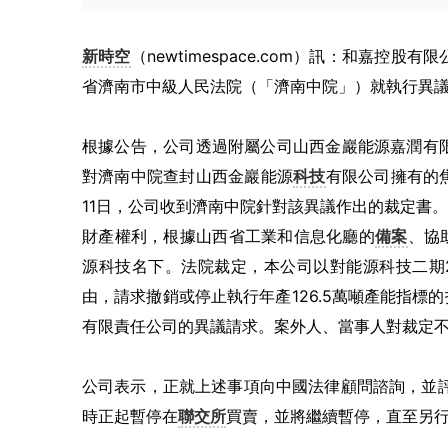
新時空
（newtimespace.com）訊：和嘉控股
省濟南市中級人民法院（「濟南中院」）就執行異
根據公告，公司透過附屬公司山西金巖能源嘉潤有限
對濟南中院查封山西金巖能源
科技
有限公司擁有的
11日，公司收到濟南中院針對該異議作出的裁定書
財產權利，根據山西省工業和信息化廳的
備案
、協
源科技名下。法院裁定，本公司以對能源科技二期2
由，請求撤銷或停止執行年產126.5萬噸產能指
有限責任公司的異議請求。案外人、當事人對裁定
公司表示，正就上述事項向中國法律顧問諮詢，並評
時正起暫停在
聯交所
買賣，並將繼續暫停，直至另