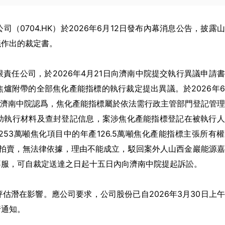
有限公司（0704.HK）於2026年6月12日發布內幕消息公告，披露
議作出的裁定書。
責任公司，於2026年4月21日向濟南中院提交執行異議申請
焦爐附帶的全部焦化產能指標的執行裁定提出異議。於2026年
。濟南中院認爲，焦化產能指標屬於依法需行政主管部門登記管
助執行材料及查封登記信息，案涉焦化產能指標登記在被執行人
53萬噸焦化項目中的年產126.5萬噸焦化產能指標主張所有
標的拍賣，無法律依據，理由不能成立，駁回案外人山西金巖能源
不服，可自裁定送達之日起十五日內向濟南中院提起訴訟。
估潛在影響。應公司要求，公司股份已自2026年3月30日上
行通知。