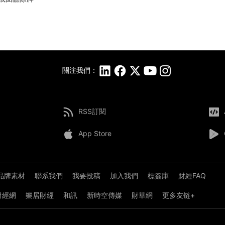
關注我們：
RSS訂閱
App Store
品牌素材
聯系我們
我要投稿
加入我們
標簽庫
財經FAQ
8財經網
樂居財經
和訊
新時空傳媒
財華網
更多友链+