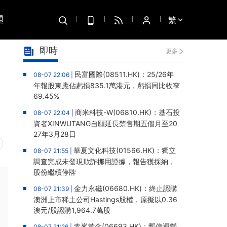
題
繁
即時
更多
，
民富國際(08511.HK)：25/26年
08-07 22:06 |
年報股東應佔虧損835.1萬港元，虧損同比收窄
69.45%
商米科技-W(06810.HK)：基石投
08-07 22:04 |
資者XINWUTANG自願延長禁售期五個月至20
27年3月28日
華夏文化科技(01566.HK)：獨立
08-07 21:55 |
調查完成未發現欺詐挪用證據，報告獲採納，
股份繼續停牌
金力永磁(06680.HK)：終止認購
08-07 21:39 |
澳洲上市稀土公司Hastings股權，原擬以0.36
澳元/股認購1,964.7萬股
赤峯黃金(06693.HK)：暫停運營
08-07 21:26 |