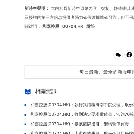
新時空聲明：
本內容爲新時空原創內容，復制、轉載或以其
及授權的第三方信息提供者竭力確保數據準確可靠，但不保
關鍵詞：
和嘉控股
00704.HK
訴訟
每日最新、最全的新股申
相關資訊
和嘉控股(00704.HK)：執行異議獲濟南中院受理，股
和嘉控股(00704.HK)：收到法定要求償債書，涉約7
和嘉控股(00704.HK)：接獲復牌指引，繼續暫停買賣
和嘉控股(00704.HK)：上市復核失敗，股份今日起停