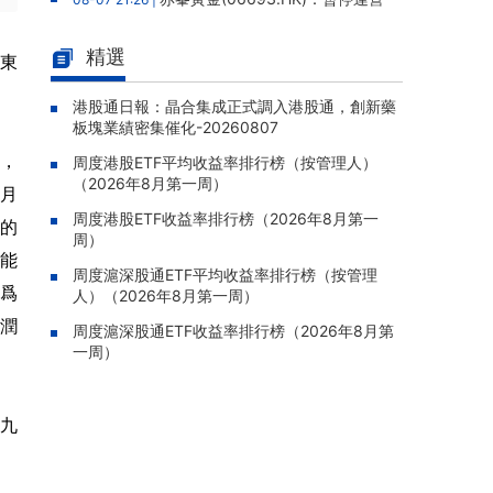
老撾勐康稀土項目，2025年該項目歸母淨虧損
人民幣5,406萬元
精選
山東
靈寶黃金(03330.HK)：新疆哈巴
08-07 20:07 |
河勘查取得重大進展，保有金金屬量由13.20噸
港股通日報：晶合集成正式調入港股通，創新藥
板塊業績密集催化-20260807
躍升至53.94噸
書，
周度港股ETF平均收益率排行榜（按管理人）
迅策(03317.HK)：與天合算力訂
08-07 20:04 |
（2026年8月第一周）
立戰略合作備忘，共探能源垂類大模型與Toke
6月
n工廠商業化
周度港股ETF收益率排行榜（2026年8月第一
理的
周）
哥瑞利軟件通過港交所聆訊，在
08-07 20:02 |
能
中國泛半導體IMSS市場排名第三
周度滬深股通ETF平均收益率排行榜（按管理
權爲
人）（2026年8月第一周）
浙能邁領綠航二次遞表港交所，爲
08-07 19:47 |
嘉潤
全球領先的綠色航運設備和系統提供商
周度滬深股通ETF收益率排行榜（2026年8月第
一周）
駿傑集團控股(08188.HK)：附屬
08-07 19:09 |
公司獲授7份基建工程建造合約，合約總額約1.
95億港元
午九