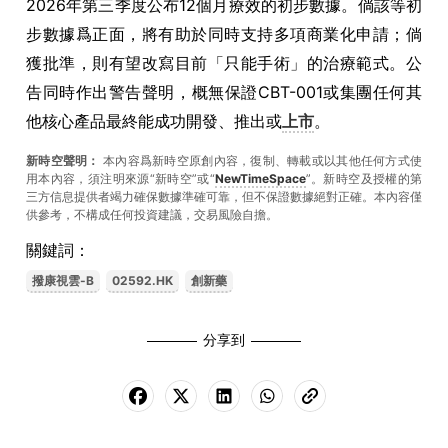
2026年第三季度公布12個月療效的初步數據。倘該等初
步數據爲正面，將有助於同時支持多項商業化申請；倘
獲批準，則有望改寫目前「只能手術」的治療範式。公
告同時作出警告聲明，概無保證CBT-001或集團任何其
他核心產品最終能成功開發、推出或
上市
。
新時空聲明：
本內容爲新時空原創內容，復制、轉載或以其他任何方式使
用本內容，須注明來源“新時空”或“
NewTimeSpace
”。新時空及授權的第
三方信息提供者竭力確保數據準確可靠，但不保證數據絕對正確。本內容僅
供參考，不構成任何投資建議，交易風險自擔。
關鍵詞：
撥康視雲-B
02592.HK
創新藥
分享到