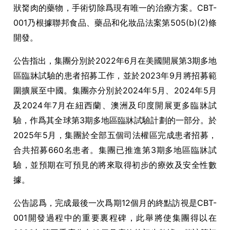
狀胬肉的藥物，手術切除爲現有唯一的治療方案。CBT-
001乃根據聯邦食品、藥品和化妝品法案第505(b)(2)條
開發。
公告指出，集團分別於2022年6月在美國開展第3期多地
區臨牀試驗的患者招募工作，並於2023年9月將招募範
圍擴展至中國。集團亦分別於2024年5月、2024年5月
及2024年7月在紐西蘭、澳洲及印度開展更多臨牀試
驗，作爲其全球第3期多地區臨牀試驗計劃的一部分。於
2025年5月，集團於全部五個司法權區完成患者招募，
合共招募660名患者。集團已推進第3期多地區臨牀試
驗，並預期在可預見的將來取得初步的療效及安全性數
據。
公告認爲，完成最後一次爲期12個月的終點訪視是CBT-
001開發過程中的重要裏程碑，此舉將使集團得以在