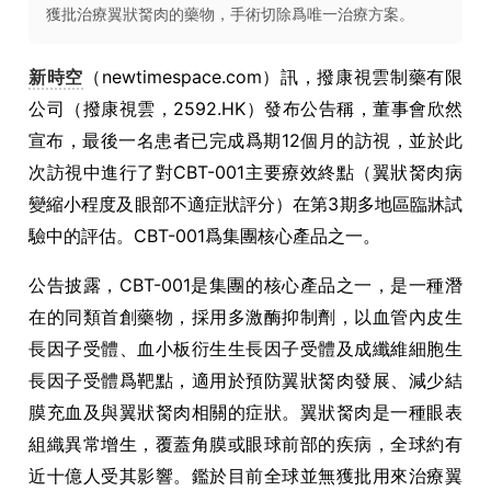
獲批治療翼狀胬肉的藥物，手術切除爲唯一治療方案。
新時空
（newtimespace.com）訊，撥康視雲制藥有限
公司（撥康視雲，2592.HK）發布公告稱，董事會欣然
宣布，最後一名患者已完成爲期12個月的訪視，並於此
次訪視中進行了對CBT-001主要療效終點（翼狀胬肉病
變縮小程度及眼部不適症狀評分）在第3期多地區臨牀試
驗中的評估。CBT-001爲集團核心產品之一。
公告披露，CBT-001是集團的核心產品之一，是一種潛
在的同類首創藥物，採用多激酶抑制劑，以血管內皮生
長因子受體、血小板衍生生長因子受體及成纖維細胞生
長因子受體爲靶點，適用於預防翼狀胬肉發展、減少結
膜充血及與翼狀胬肉相關的症狀。翼狀胬肉是一種眼表
組織異常增生，覆蓋角膜或眼球前部的疾病，全球約有
近十億人受其影響。鑑於目前全球並無獲批用來治療翼