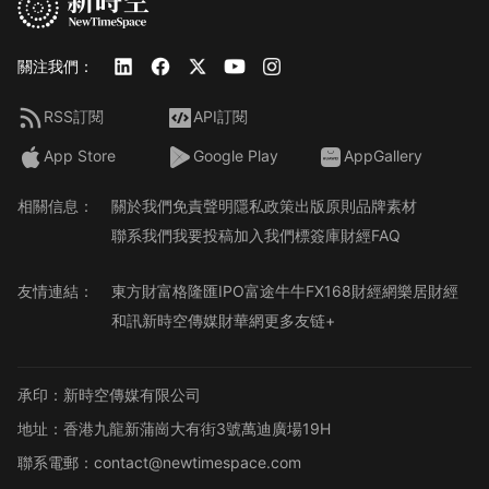
關注我們：
RSS訂閱
API訂閱
App Store
Google Play
AppGallery
相關信息：
關於我們
免責聲明
隱私政策
出版原則
品牌素材
聯系我們
我要投稿
加入我們
標簽庫
財經FAQ
友情連結：
東方財富
格隆匯
IPO
富途牛牛
FX168財經網
樂居財經
和訊
新時空傳媒
財華網
更多友链+
承印：新時空傳媒有限公司
地址：香港九龍新蒲崗大有街3號萬迪廣場19H
聯系電郵：contact@newtimespace.com