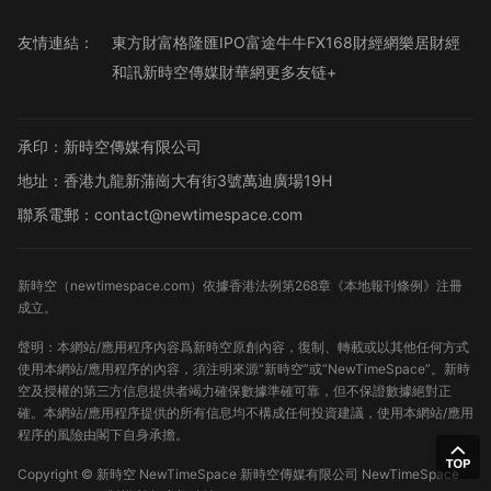
友情連結：
東方財富
格隆匯
IPO
富途牛牛
FX168財經網
樂居財經
和訊
新時空傳媒
財華網
更多友链+
承印：新時空傳媒有限公司
地址：香港九龍新蒲崗大有街3號萬迪廣場19H
聯系電郵：contact@newtimespace.com
新時空（
newtimespace.com
）依據香港法例第268章《本地報刊條例》注冊
成立。
聲明：本網站/應用程序內容爲新時空原創內容，復制、轉載或以其他任何方式
使用本網站/應用程序的內容，須注明來源“新時空”或“NewTimeSpace”。新時
空及授權的第三方信息提供者竭力確保數據準確可靠，但不保證數據絕對正
確。本網站/應用程序提供的所有信息均不構成任何投資建議，使用本網站/應用
程序的風險由閣下自身承擔。
Copyright ©
新時空
NewTimeSpace 新時空傳媒有限公司 NewTimeSpace