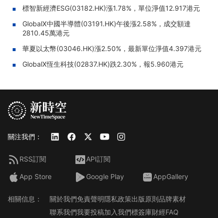
標智新經濟ESG(03182.HK)漲1.78%，單位淨值12.917港元
GlobalX中國半導體(03191.HK)午後漲2.58%，成交額達
2810.45萬港元
華夏以太幣(03046.HK)漲2.50%，最新單位淨值4.397港元
GlobalX恆生科技(02837.HK)跌2.30%，報5.960港元
關注我們：
RSS訂閱
API訂閱
App Store
Google Play
AppGallery
相關信息：
關於我們
免責聲明
隱私政策
出版原則
品牌素材
聯系我們
我要投稿
加入我們
標簽庫
財經FAQ