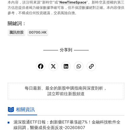
本內容，須注明來源“新時空”或“
NewTimeSpace
”。新時空及授權的第三
方信息提供者竭力確保數據準確可靠，但不保證數據絕對正確。本內容僅供
參考，不構成任何投資建議，交易風險自擔。
關鍵詞：
騰訊控股
00700.HK
分享到
每日最新、最全的新股申購指南與深度剖析，
請立即前往新股頻道
相關資訊
滬深股通ETF日報：創新藥ETF暴漲超7%！金融科技軟件全
線回調，醫藥成長全面反攻-20260807