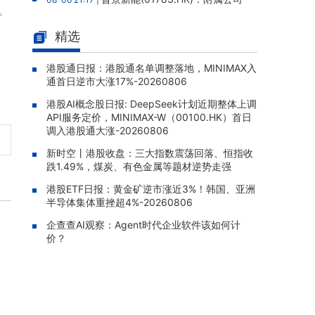
。
拟12.88亿元人民币购买高性能服务器，构成主
要交易
精选
云想科技(02131.HK)：独立内部
08-06 20:03 |
监控跟进审查完成，补救措施已全部实施，股
港股通日报：港股通名单调整落地，MINIMAX入
通首日逆市大涨17%-20260806
份继续停牌
港股AI概念股日报: DeepSeek计划近期整体上调
四川百利天恒药业递表港交所，宜
08-06 19:50 |
API服务定价，MINIMAX-W（00100.HK）首日
泽康为全球首款获批双特异性ADC，15款临床
调入港股通大涨-20260806
阶段候选药物在研
新时空丨港股收盘：三大指数震荡回落、恒指收
太平洋航运(02343.HK)：2026年
08-06 19:35 |
跌1.49%，煤炭、有色金属等题材逆势走强
中报股东应占溢利1.05亿美元，同比增加310.3
5%
港股ETF日报：黄金矿逆市涨近3%！韩国、亚洲
半导体集体重挫超4%-20260806
TOM集团(02383.HK)：2026年
08-06 19:33 |
企查查AI观察：Agent时代企业软件该如何计
中报股东应占亏损1.57亿港元，亏损同比扩大5
价？
9.51%
中信证券(06030.HK)：向中信金
08-06 19:31 |
控发行约8.04亿股H股已完成，募资净额约18
4.13亿港元