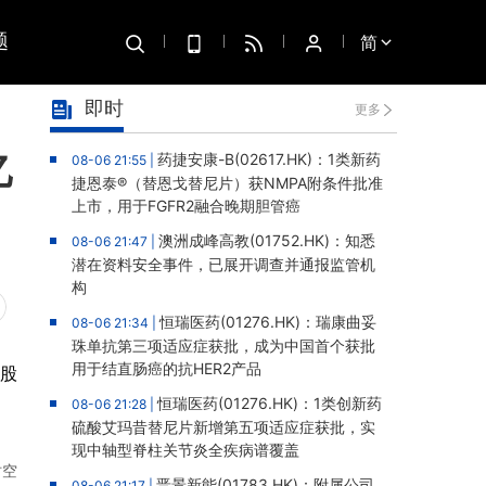
题
简
即时
更多
亿
药捷安康-B(02617.HK)：1类新药
08-06 21:55 |
捷恩泰®（替恩戈替尼片）获NMPA附条件批准
上市，用于FGFR2融合晚期胆管癌
澳洲成峰高教(01752.HK)：知悉
08-06 21:47 |
潜在资料安全事件，已展开调查并通报监管机
构
恒瑞医药(01276.HK)：瑞康曲妥
08-06 21:34 |
珠单抗第三项适应症获批，成为中国首个获批
用于结直肠癌的抗HER2产品
每股
恒瑞医药(01276.HK)：1类创新药
08-06 21:28 |
硫酸艾玛昔替尼片新增第五项适应症获批，实
现中轴型脊柱关节炎全疾病谱覆盖
时空
晋景新能(01783.HK)：附属公司
08-06 21:17 |