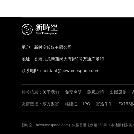
承印：新时空传媒有限公司
地址：香港九龙新蒲岗大有街3号万迪广场19H
联系电邮：contact@newtimespace.com
相关信息：
关于我们
免责声明
隐私政策
出版原则
友情链接：
东方财富
格隆汇
IPO
富途牛牛
FX16
新时空（
newtimespace.com
）依据香港法例第268章《本地报刊条例