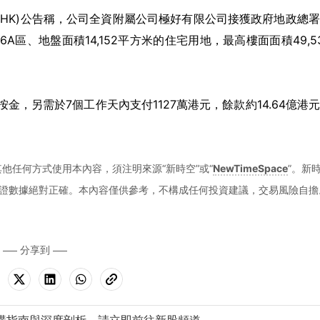
627.HK)公告稱，公司全資附屬公司極好有限公司接獲政府地政總
6A區、地盤面積14,152平方米的住宅用地，最高樓面面積49,5
金，另需於7個工作天內支付1127萬港元，餘款約14.64億港
。
他任何方式使用本內容，須注明來源“新時空”或“
NewTimeSpace
”。新
證數據絕對正確。本內容僅供參考，不構成任何投資建議，交易風險自擔
分享到