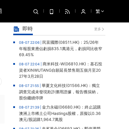
題
繁
即時
更多
民富國際(08511.HK)：25/26年
08-07 22:06 |
年報股東應佔虧損835.1萬港元，虧損同比收窄
69.45%
商米科技-W(06810.HK)：基石投
08-07 22:04 |
資者XINWUTANG自願延長禁售期五個月至20
27年3月28日
華夏文化科技(01566.HK)：獨立
08-07 21:55 |
調查完成未發現欺詐挪用證據，報告獲採納，
股份繼續停牌
金力永磁(06680.HK)：終止認購
08-07 21:39 |
澳洲上市稀土公司Hastings股權，原擬以0.36
澳元/股認購1,964.7萬股
赤峯黃金(06693.HK)：暫停運營
08-07 21:26 |