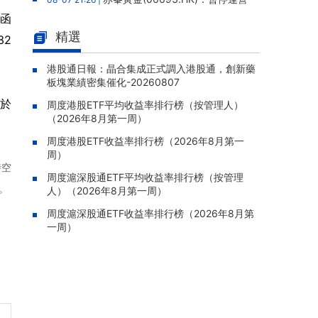
老撾勐康稀土項目，2025年該項目歸母淨虧損
署函
人民幣5,406萬元
精選
32
靈寶黃金(03330.HK)：新疆哈巴
08-07 20:07 |
河勘查取得重大進展，保有金金屬量由13.20噸
港股通日報：晶合集成正式調入港股通，創新藥
板塊業績密集催化-20260807
躍升至53.94噸
元於
周度港股ETF平均收益率排行榜（按管理人）
迅策(03317.HK)：與天合算力訂
08-07 20:04 |
（2026年8月第一周）
立戰略合作備忘，共探能源垂類大模型與Toke
n工廠商業化
周度港股ETF收益率排行榜（2026年8月第一
周）
哥瑞利軟件通過港交所聆訊，在
08-07 20:02 |
時空
中國泛半導體IMSS市場排名第三
周度滬深股通ETF平均收益率排行榜（按管理
。
人）（2026年8月第一周）
浙能邁領綠航二次遞表港交所，爲
08-07 19:47 |
全球領先的綠色航運設備和系統提供商
周度滬深股通ETF收益率排行榜（2026年8月第
一周）
駿傑集團控股(08188.HK)：附屬
08-07 19:09 |
公司獲授7份基建工程建造合約，合約總額約1.
95億港元