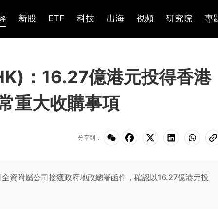
經
新股
ETF
科技
出海
視頻
研究院
專
HK)：16.27億港元投得香港
常重大收購事項
分享到：
全資附屬公司接獲政府地政總署函件，確認以16.27億港元投