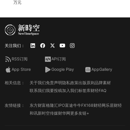
万元
关注我们：
RSS订阅
API订阅
App Store
Google Play
AppGallery
相关信息：
关于我们
免责声明
隐私政策
出版原则
品牌素材
联系我们
我要投稿
加入我们
标签库
财经FAQ
友情链接：
东方财富
格隆汇
IPO
富途牛牛
FX168财经网
乐居财经
和讯
新时空传媒
财华网
更多友链+