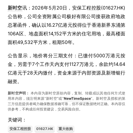
新时空
讯：2026年5月20日，安保工程控股(01627.HK)
公告称，公司全资附属公司极好有限公司接获政府地政
总署函件，确认以16.27亿港元投得位于香港新界东涌第
106A区、地盘面积14,152平方米的住宅用地，最高楼面
面积49,532平方米，租期50年。
公告显示，地价将分三期支付：已缴付5000万港元按
金，另需于7个工作天内支付1127万港元，余款约14.64
亿港元于28天内缴付，资金来源于内部资源及新增银行
融资。
新时空声明：
本内容为新时空原创内容，复制、转载或以其他任何方式使
用本内容，须注明来源“新时空”或“
NewTimeSpace
”。新时空及授权的第
三方信息提供者竭力确保数据准确可靠，但不保证数据绝对正确。本內容仅
供参考，不构成任何投资建议，交易风险自担。
关键词：
安保工程控股
01627.HK
重大收购