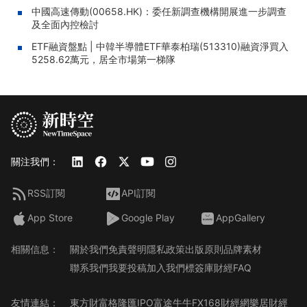
中國高速傳動(00658.HK)：委任新調查機構開展進一步調查
及全面內控檢討
ETF融資盤點 | 中韓半導體ETF華泰柏瑞(513310)融資淨買入
5258.62萬元，居全市場第一梯隊
關注我們：
RSS訂閱
API訂閱
App Store
Google Play
AppGallery
相關信息：
關於我們
免責聲明
隱私政策
出版原則
品牌素材
聯系我們
我要投稿
加入我們
標簽庫
財經FAQ
友情連結：
東方財富
格隆匯
IPO
富途牛牛
FX168財經網
樂居財經