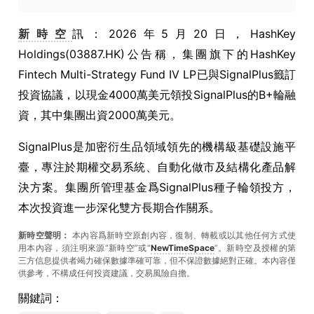
新時空
訊：2026年5月20日，HashKey
Holdings(03887.HK)公告稱，集團旗下的HashKey
Fintech Multi-Strategy Fund IV LP已與SignalPlus籤訂
投資協議，以現金4000萬美元領投SignalPlus的B+輪融
資，其中集團出資2000萬美元。
SignalPlus是加密衍生品領域領先的機構級基礎設施平
臺，專注於期權交易系統、自動化做市及結構化產品解
決方案。集團所管理基金爲SignalPlus種子輪領投方，
本次投資進一步深化雙方長期合作關系。
新時空聲明：
本內容爲新時空原創內容，復制、轉載或以其他任何方式使
用本內容，須注明來源“新時空”或“
NewTimeSpace
”。新時空及授權的第
三方信息提供者竭力確保數據準確可靠，但不保證數據絕對正確。本內容僅
供參考，不構成任何投資建議，交易風險自擔。
關鍵詞：