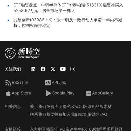
ETF融资盘点 | 中韩半导体ETF华泰柏瑞(513310)融资净买入
5258.62万元，居全市场第一梯队
兆易创新(03986.HK)：朱一明及一致行动人承诺一年内不减
持，控制权保持稳定
关注我们：
RSS订阅
API订阅
App Store
Google Play
AppGallery
相关信息：
关于我们
免责声明
隐私政策
出版原则
品牌素材
联系我们
我要投稿
加入我们
标签库
财经FAQ
友情链接：
东方财富
格隆汇
IPO
富途牛牛
FX168财经网
乐居财经