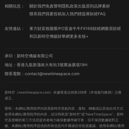
相關信息：
關於我們
免責聲明
隱私政策
出版原則
品牌素材
聯系我們
我要投稿
加入我們
標簽庫
財經FAQ
友情連結：
東方財富
格隆匯
IPO
富途牛牛
FX168財經網
樂居財經
和訊
新時空傳媒
財華網
更多友链+
承印：新時空傳媒有限公司
地址：香港九龍新蒲崗大有街3號萬迪廣場19H
聯系電郵：contact@newtimespace.com
新時空（
newtimespace.com
）依據香港法例第268章《本地報刊條例》注冊
成立。
聲明：本網站/應用程序內容爲新時空原創內容，復制、轉載或以其他任何方式
使用本網站/應用程序的內容，須注明來源“新時空”或“NewTimeSpace”。新時
空及授權的第三方信息提供者竭力確保數據準確可靠，但不保證數據絕對正
確。本網站/應用程序提供的所有信息均不構成任何投資建議，使用本網站/應用