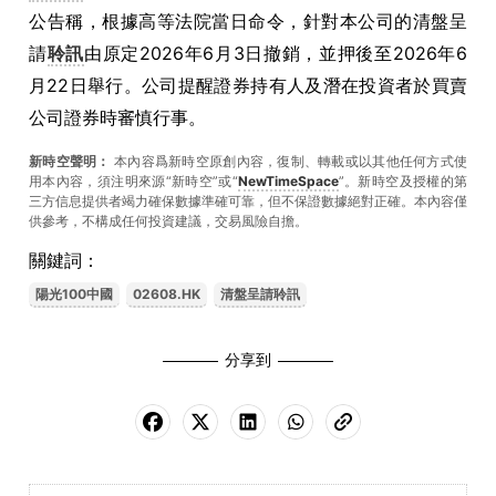
公告稱，根據高等法院當日命令，針對本公司的清盤呈
請
聆訊
由原定2026年6月3日撤銷，並押後至2026年6
月22日舉行。公司提醒證券持有人及潛在投資者於買賣
公司證券時審慎行事。
新時空聲明：
本內容爲新時空原創內容，復制、轉載或以其他任何方式使
用本內容，須注明來源“新時空”或“
NewTimeSpace
”。新時空及授權的第
三方信息提供者竭力確保數據準確可靠，但不保證數據絕對正確。本內容僅
供參考，不構成任何投資建議，交易風險自擔。
關鍵詞：
陽光100中國
02608.HK
清盤呈請聆訊
分享到