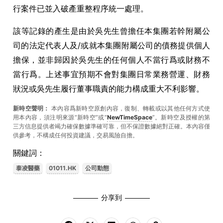
行案件已並入破產重整程序統一處理。
該等記錄的產生是由於吳先生曾擔任本集團若幹附屬公
司的法定代表人及/或就本集團附屬公司的債務提供個人
擔保，並非歸因於吳先生的任何個人不當行爲或財務不
當行爲。上述事宜預期不會對集團日常業務營運、財務
狀況或吳先生履行董事職責的能力構成重大不利影響。
新時空聲明：
本內容爲新時空原創內容，復制、轉載或以其他任何方式使
用本內容，須注明來源“新時空”或“
NewTimeSpace
”。新時空及授權的第
三方信息提供者竭力確保數據準確可靠，但不保證數據絕對正確。本內容僅
供參考，不構成任何投資建議，交易風險自擔。
關鍵詞：
泰凌醫藥
01011.HK
公司動態
分享到