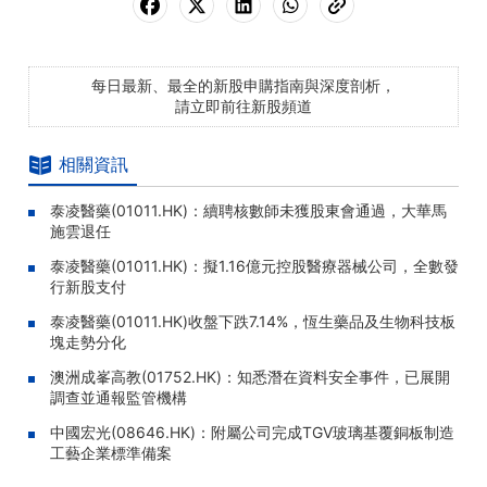
每日最新、最全的新股申購指南與深度剖析，
請立即前往新股頻道
相關資訊
泰凌醫藥(01011.HK)：續聘核數師未獲股東會通過，大華馬
施雲退任
泰凌醫藥(01011.HK)：擬1.16億元控股醫療器械公司，全數發
行新股支付
泰凌醫藥(01011.HK)收盤下跌7.14%，恆生藥品及生物科技板
塊走勢分化
澳洲成峯高教(01752.HK)：知悉潛在資料安全事件，已展開
調查並通報監管機構
中國宏光(08646.HK)：附屬公司完成TGV玻璃基覆銅板制造
工藝企業標準備案