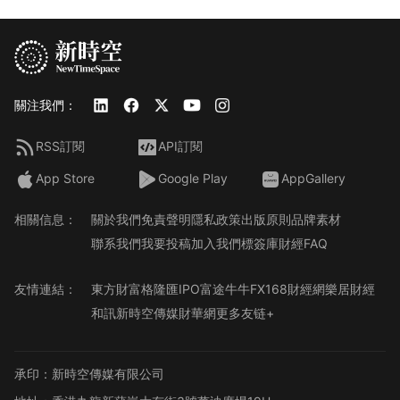
關注我們：
RSS訂閱
API訂閱
App Store
Google Play
AppGallery
相關信息：
關於我們
免責聲明
隱私政策
出版原則
品牌素材
聯系我們
我要投稿
加入我們
標簽庫
財經FAQ
友情連結：
東方財富
格隆匯
IPO
富途牛牛
FX168財經網
樂居財經
和訊
新時空傳媒
財華網
更多友链+
承印：新時空傳媒有限公司