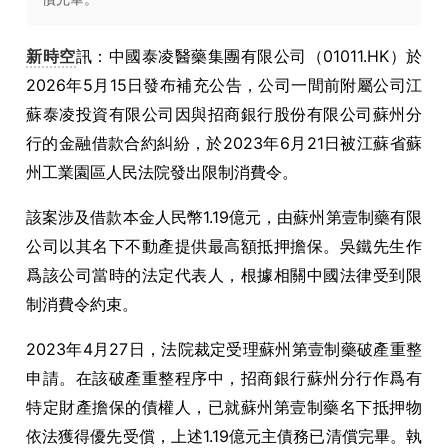
新時空
訊：中國泰凌醫藥集團有限公司（01011.HK）於
2026年5月15日發布補充公告，公司一間前附屬公司江
蘇泰凌投資有限公司因與招商銀行股份有限公司蘇州分
行的金融借款合約糾紛，於2023年6月21日被江蘇省蘇
州工業園區人民法院發出限制消費令。
該案涉及借款本金人民幣1.19億元，由蘇州第壹制藥有限
公司以其名下不動產提供最高額抵押擔保。吳鐵先生作
爲該公司當時的法定代表人，根據相關中國法律受到限
制消費令約束。
2023年4月27日，法院裁定受理蘇州第壹制藥破產重整
申請。在該破產重整程序中，招商銀行蘇州分行作爲有
特定財產擔保的債權人，已就蘇州第壹制藥名下抵押物
依法獲得優先受償，上述1.19億元主債務已清償完畢。執