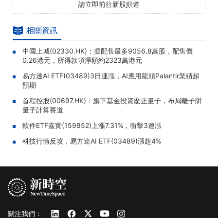
請立即前往新股頻道
相關資訊
中國上城(02330.HK)：擬配售最多9056.8萬股，配售價
0.26港元，所得款項淨額約2323萬港元
易方達AI ETF(03489)3日連漲，AI應用龍頭Palantir業績超
預期
首程控股(00697.HK)：旗下基金投資麼正量子，布局離子阱
量子計算賽道
軟件ETF嘉實(159852)上漲7.31%，衝擊3連漲
科技行情反攻，易方達AI ETF(03489)漲超4%
關注我們：