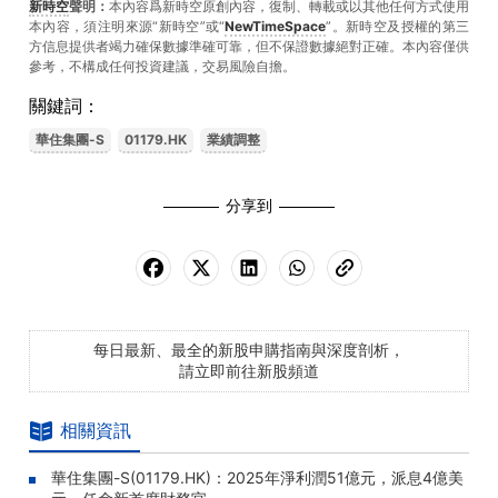
新時空
聲明：
本內容爲新時空原創內容，復制、轉載或以其他任何方式使用
本內容，須注明來源“新時空”或“
NewTimeSpace
”。新時空及授權的第三
方信息提供者竭力確保數據準確可靠，但不保證數據絕對正確。本內容僅供
參考，不構成任何投資建議，交易風險自擔。
關鍵詞：
華住集團-S
01179.HK
業績調整
分享到
每日最新、最全的新股申購指南與深度剖析，
請立即前往新股頻道
相關資訊
華住集團-S(01179.HK)：2025年淨利潤51億元，派息4億美