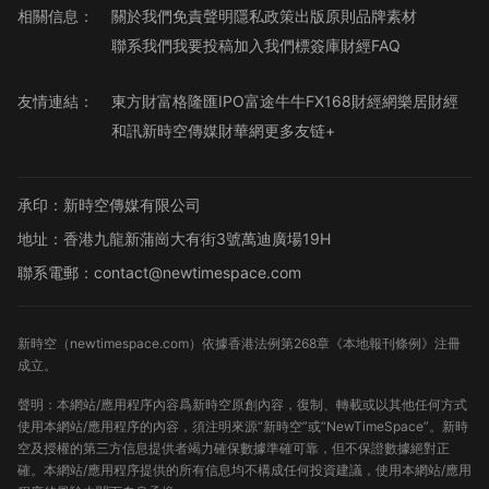
相關信息：
關於我們
免責聲明
隱私政策
出版原則
品牌素材
聯系我們
我要投稿
加入我們
標簽庫
財經FAQ
友情連結：
東方財富
格隆匯
IPO
富途牛牛
FX168財經網
樂居財經
和訊
新時空傳媒
財華網
更多友链+
承印：新時空傳媒有限公司
地址：香港九龍新蒲崗大有街3號萬迪廣場19H
聯系電郵：contact@newtimespace.com
新時空（
newtimespace.com
）依據香港法例第268章《本地報刊條例》注冊
成立。
聲明：本網站/應用程序內容爲新時空原創內容，復制、轉載或以其他任何方式
使用本網站/應用程序的內容，須注明來源“新時空”或“NewTimeSpace”。新時
空及授權的第三方信息提供者竭力確保數據準確可靠，但不保證數據絕對正
確。本網站/應用程序提供的所有信息均不構成任何投資建議，使用本網站/應用