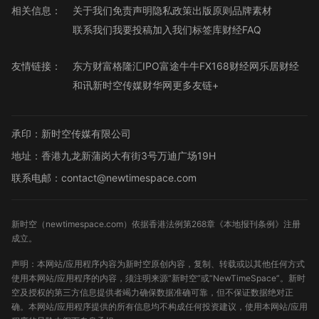
相关信息：
关于我们
免责声明
隐私政策
出版原则
品牌素材
联系我们
我要投稿
加入我们
标签库
财经FAQ
友情链接：
东方财富
格隆汇
IPO
富途牛牛
FX168财经网
乐居财经
和讯
新时空传媒
财华网
更多友链+
承印：新时空传媒有限公司
地址：香港九龙新蒲岗大有街3号万迪广场19H
联系电邮：contact@newtimespace.com
新时空（
newtimespace.com
）依据香港法例第268章《本地报刊条例》注册
成立。
声明：本网站/应用程序内容为新时空原创内容，复制、转载或以其他任何方式
使用本网站/应用程序的内容，须注明来源“新时空”或“NewTimeSpace”。新时
空及授权的第三方信息提供者竭力确保数据准确可靠，但不保证数据绝对正
确。本网站/应用程序提供的所有信息均不构成任何投资建议，使用本网站/应用