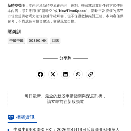
新時空
聲明：
本內容爲新時空原創內容，復制、轉載或以其他任何方式使用
本內容，須注明來源“新時空”或“
NewTimeSpace
”。新時空及授權的第三
方信息提供者竭力確保數據準確可靠，但不保證數據絕對正確。本內容僅供
參考，不構成任何投資建議，交易風險自擔。
關鍵詞：
中國中鐵
00390.HK
回購
分享到
每日最新、最全的新股申購指南與深度剖析，
請立即前往新股頻道
相關資訊
中國中鐵(00390.HK)：2026年4月16日斥資4999.96萬人