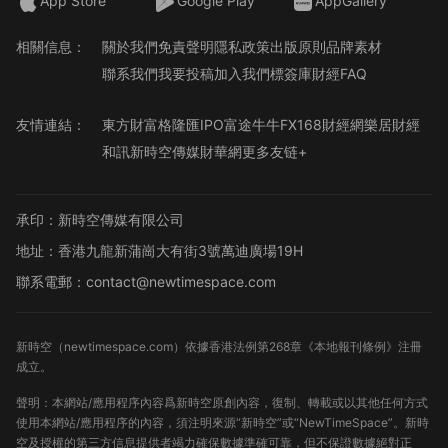
App Store
Google Play
AppGallery
相關信息：
關於我們
免責聲明
隱私政策
出版原則
品牌素材
聯系我們
我要投稿
加入我們
標簽庫
財經FAQ
友情連結：
東方財富
格隆匯
IPO
富途牛牛
FX168財經網
樂居財經
和訊
新時空傳媒
財華網
更多友链+
承印：新時空傳媒有限公司
地址：香港九龍新蒲崗大有街3號萬迪廣場19H
聯系電郵：contact@newtimespace.com
新時空（
newtimespace.com
）依據香港法例第268章《本地報刊條例》注冊
成立。
聲明：本網站/應用程序內容爲新時空原創內容，復制、轉載或以其他任何方式
使用本網站/應用程序的內容，須注明來源“新時空”或“NewTimeSpace”。新時
空及授權的第三方信息提供者竭力確保數據準確可靠，但不保證數據絕對正