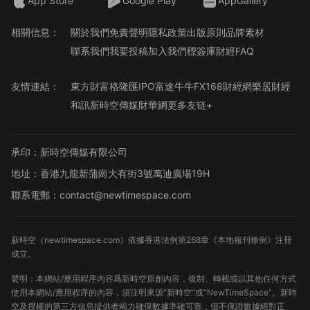
App Store
Google Play
AppGallery
相關信息：
關於我們
免責聲明
隱私政策
出版原則
品牌素材
聯系我們
我要投稿
加入我們
標簽庫
財經FAQ
友情連結：
東方財富
格隆匯
IPO
富途牛牛
FX168財經網
樂居財經
和訊
新時空傳媒
財華網
更多友链+
承印：新時空傳媒有限公司
地址：香港九龍新蒲崗大有街3號萬迪廣場19H
聯系電郵：contact@newtimespace.com
新時空（
newtimespace.com
）依據香港法例第268章《本地報刊條例》注冊
成立。
聲明：本網站/應用程序內容爲新時空原創內容，復制、轉載或以其他任何方式
使用本網站/應用程序的內容，須注明來源“新時空”或“NewTimeSpace”。新時
空及授權的第三方信息提供者竭力確保數據準確可靠，但不保證數據絕對正