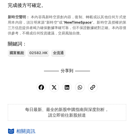
完成後方可確定。
新時空聲明：
本內容爲新時空原創內容，復制、轉載或以其他任何方式使
用本內容，須注明來源“新時空”或“
NewTimeSpace
”。新時空及授權的第
三方信息提供者竭力確保數據準確可靠，但不保證數據絕對正確。本內容僅
供參考，不構成任何投資建議，交易風險自擔。
關鍵詞：
國富氫能
02582.HK
全流通
分享到
每日最新、最全的新股申購指南與深度剖析，
請立即前往新股頻道
相關資訊