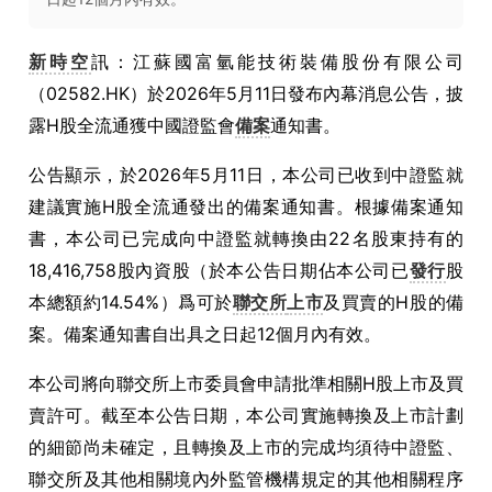
新時空
訊：江蘇國富氫能技術裝備股份有限公司
（02582.HK）於2026年5月11日發布內幕消息公告，披
露H股全流通獲中國證監會
備案
通知書。
公告顯示，於2026年5月11日，本公司已收到中證監就
建議實施H股全流通發出的備案通知書。根據備案通知
書，本公司已完成向中證監就轉換由22名股東持有的
18,416,758股內資股（於本公告日期佔本公司已
發行
股
本總額約14.54%）爲可於
聯交所
上市
及買賣的H股的備
案。備案通知書自出具之日起12個月內有效。
本公司將向聯交所上市委員會申請批準相關H股上市及買
賣許可。截至本公告日期，本公司實施轉換及上市計劃
的細節尚未確定，且轉換及上市的完成均須待中證監、
聯交所及其他相關境內外監管機構規定的其他相關程序