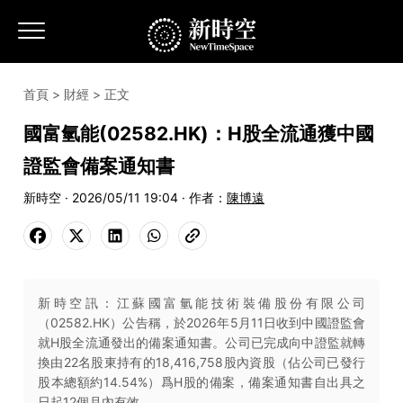
首頁
>
財經
> 正文
國富氫能(02582.HK)：H股全流通獲中國
證監會備案通知書
新時空 · 2026/05/11 19:04 · 作者：
陳博遠
新時空訊：江蘇國富氫能技術裝備股份有限公司
（02582.HK）公告稱，於2026年5月11日收到中國證監會
就H股全流通發出的備案通知書。公司已完成向中證監就轉
換由22名股東持有的18,416,758股內資股（佔公司已發行
股本總額約14.54%）爲H股的備案，備案通知書自出具之
日起12個月內有效。