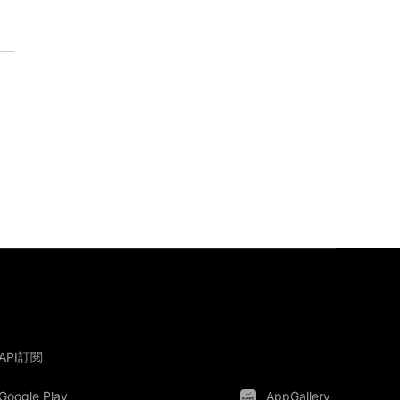
API訂閱
Google Play
AppGallery