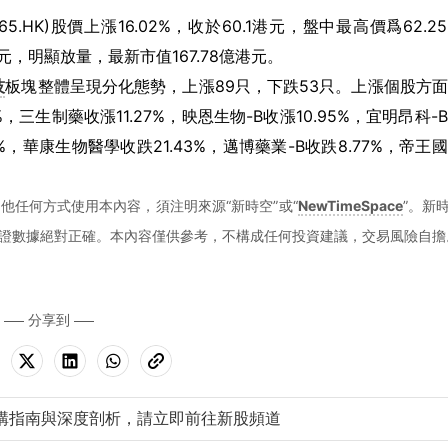
5.HK)股價上漲16.02%，收於60.1港元，盤中最高價爲62.2
港元，明顯放量，最新市值167.78億港元。
技
板塊整體呈現分化態勢，上漲89只，下跌53只。上漲個股方
%，三生制藥收漲11.27%，映恩生物-B收漲10.95%，宜明昂科-
%，華康生物醫學收跌21.43%，邁博藥業-B收跌8.77%，帝王
他任何方式使用本內容，須注明來源“新時空”或“
NewTimeSpace
”。新
證數據絕對正確。本內容僅供參考，不構成任何投資建議，交易風險自擔
分享到
購指南與深度剖析，請立即前往新股頻道