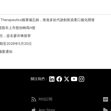
i Therapeutics籤署備忘錄，推進多款代謝創新資產口服化開發
02億股非上市股份轉爲H股
鵬辭任，提名廖亦琳接替
期至2026年5月20日
會備案通知
關注我們：
RSS訂閱
App Store