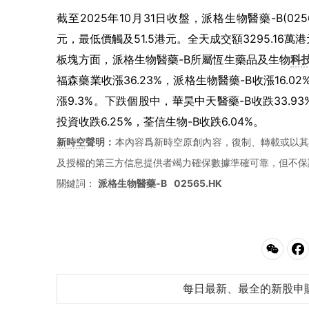
截至2025年10月31日收盤，派格生物醫藥-B(0256
元，最低價觸及51.5港元。全天成交額3295.16萬
板塊方面，派格生物醫藥-B所屬恆生藥品及生物
科
福森藥業收漲36.23%，派格生物醫藥-B收漲16.02
漲9.3%。下跌個股中，華昊中天醫藥-B收跌33.93
投資收跌6.25%，荃信生物-B收跌6.04%。
新時空
聲明：
本內容爲新時空原創內容，復制、轉載或以其
及授權的第三方信息提供者竭力確保數據準確可靠，但不保
關鍵詞：
派格生物醫藥-B
02565.HK
每日最新、最全的新股申