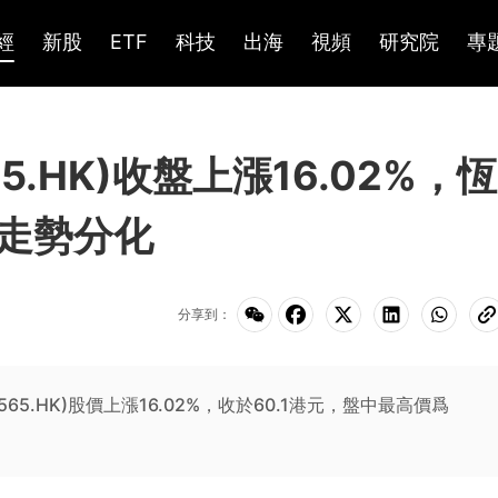
經
新股
ETF
科技
出海
視頻
研究院
專
5.HK)收盤上漲16.02%，恆
走勢分化
分享到：
565.HK)股價上漲16.02%，收於60.1港元，盤中最高價爲