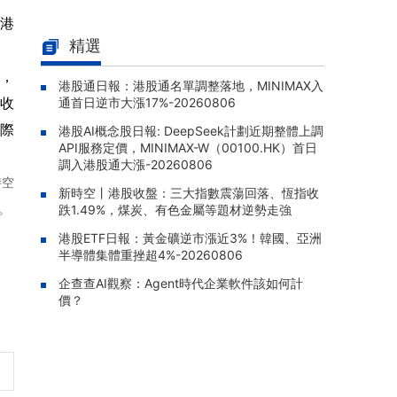
南方恆生生科(03174.HK)早盤漲1.
5港
08-07 10:26 |
80%，成交額達358.55萬港元
精選
南方KOSPI(03121.HK)早盤跌1.9
08-07 10:20 |
面，
港股通日報：港股通名單調整落地，MINIMAX入
6%，成交額達1140.25萬港元
B收
通首日逆市大漲17%-20260806
XL二博時中創業(07234.HK)早盤
08-07 10:12 |
國際
港股AI概念股日報: DeepSeek計劃近期整體上調
漲2.16%，成交額達165.71萬港元
API服務定價，MINIMAX-W（00100.HK）首日
易方達亞洲半導體ETF(03486.H
調入港股通大漲-20260806
08-07 10:10 |
時空
K)早盤跌0.83%，成交額達435.82萬港元
新時空丨港股收盤：三大指數震蕩回落、恆指收
。
跌1.49%，煤炭、有色金屬等題材逆勢走強
港股ETF日報：黃金礦逆市漲近3%！韓國、亞洲
半導體集體重挫超4%-20260806
企查查AI觀察：Agent時代企業軟件該如何計
價？