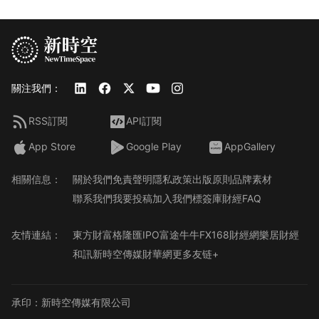
關注我們：
RSS訂閱
API訂閱
App Store
Google Play
AppGallery
相關信息：
關於我們
免責聲明
隱私政策
出版原則
品牌素材
聯系我們
我要投稿
加入我們
標簽庫
財經FAQ
友情連結：
東方財富
格隆匯
IPO
富途牛牛
FX168財經網
樂居財經
和訊
新時空傳媒
財華網
更多友链+
承印：新時空傳媒有限公司