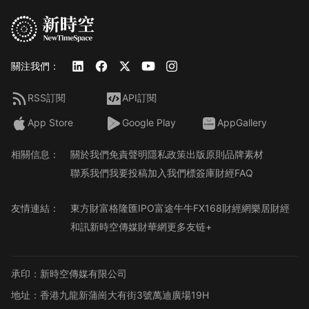
關注我們：
RSS訂閱
API訂閱
App Store
Google Play
AppGallery
相關信息：
關於我們
免責聲明
隱私政策
出版原則
品牌素材
聯系我們
我要投稿
加入我們
標簽庫
財經FAQ
友情連結：
東方財富
格隆匯
IPO
富途牛牛
FX168財經網
樂居財經
和訊
新時空傳媒
財華網
更多友链+
承印：新時空傳媒有限公司
地址：香港九龍新蒲崗大有街3號萬迪廣場19H