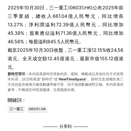
2025年10月30日，三一重工(06031.HK)公布2025年前
三季業績，總收入661.04億人民幣元，同比增長
13.27%；淨利潤溢利72.39億人民幣元，同比增加
45.39%；股東應佔溢利71.36億人民幣元，同比增加
46.58%；每股溢利845.5人民幣元。
截至2025年10月30日收盤，三一重工漲12.15%收24.56
港元。全天成交額12.45億港元，最新市值155.12億港
元。
新時空
聲明：
本內容爲新時空原創內容，復制、轉載或以其他任何方式使用
本內容，須注明來源“新時空”或“
NewTimeSpace
”。新時空及授權的第三
方信息提供者竭力確保數據準確可靠，但不保證數據絕對正確。本內容僅供
參考，不構成任何投資建議，交易風險自擔。
關鍵詞：
三一重工
06031.HK
分享到