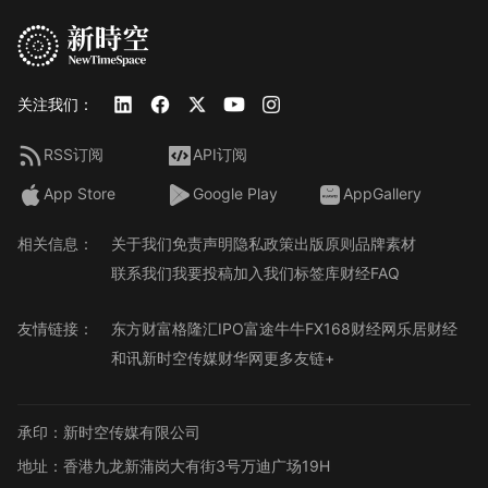
关注我们：
RSS订阅
API订阅
App Store
Google Play
AppGallery
相关信息：
关于我们
免责声明
隐私政策
出版原则
品牌素材
联系我们
我要投稿
加入我们
标签库
财经FAQ
友情链接：
东方财富
格隆汇
IPO
富途牛牛
FX168财经网
乐居财经
和讯
新时空传媒
财华网
更多友链+
承印：新时空传媒有限公司
地址：香港九龙新蒲岗大有街3号万迪广场19H