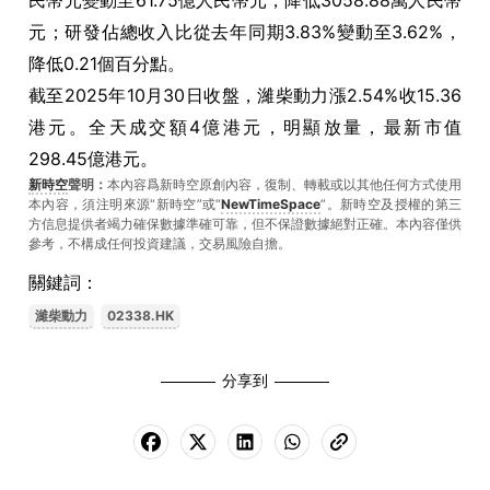
民幣元變動至61.75億人民幣元，降低3058.88萬人民幣
元；研發佔總收入比從去年同期3.83%變動至3.62%，
降低0.21個百分點。
截至2025年10月30日收盤，濰柴動力漲2.54%收15.36
港元。全天成交額4億港元，明顯放量，最新市值
298.45億港元。
新時空
聲明：
本內容爲新時空原創內容，復制、轉載或以其他任何方式使用
本內容，須注明來源“新時空”或“
NewTimeSpace
”。新時空及授權的第三
方信息提供者竭力確保數據準確可靠，但不保證數據絕對正確。本內容僅供
參考，不構成任何投資建議，交易風險自擔。
關鍵詞：
濰柴動力
02338.HK
分享到