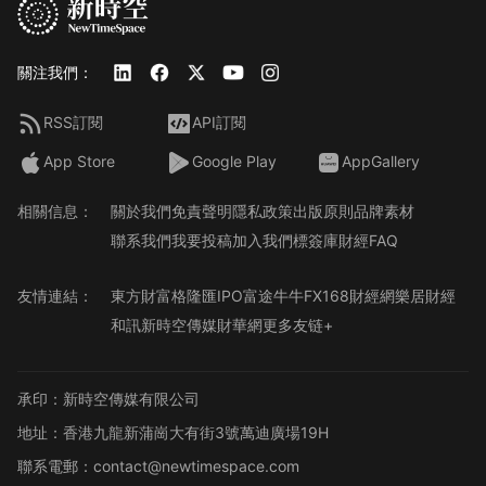
關注我們：
RSS訂閱
API訂閱
App Store
Google Play
AppGallery
相關信息：
關於我們
免責聲明
隱私政策
出版原則
品牌素材
聯系我們
我要投稿
加入我們
標簽庫
財經FAQ
友情連結：
東方財富
格隆匯
IPO
富途牛牛
FX168財經網
樂居財經
和訊
新時空傳媒
財華網
更多友链+
承印：新時空傳媒有限公司
地址：香港九龍新蒲崗大有街3號萬迪廣場19H
聯系電郵：contact@newtimespace.com