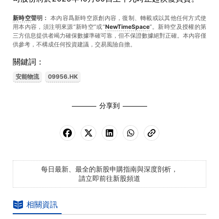
新時空
聲明：
本內容爲新時空原創內容，復制、轉載或以其他任何方式使
用本內容，須注明來源“新時空”或“
NewTimeSpace
”。新時空及授權的第
三方信息提供者竭力確保數據準確可靠，但不保證數據絕對正確。本內容僅
供參考，不構成任何投資建議，交易風險自擔。
關鍵詞：
安能物流
09956.HK
分享到
每日最新、最全的新股申購指南與深度剖析，
請立即前往新股頻道
相關資訊