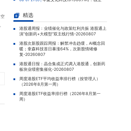
调查完成未发现欺诈挪用证据，报告获采纳，
股份继续停牌
精选
时空
金力永磁(06680.HK)：终止认购
08-07 21:39 |
。
澳洲上市稀土公司Hastings股权，原拟以0.36
港股通周报：业绩催化与政策红利共振 港股通上
演“创新药+大模型”双主线行情-20260807
澳元/股认购1,964.7万股
港股次新股跟踪周报：解禁冲击趋缓，AI概念回
赤峰黄金(06693.HK)：暂停运营
08-07 21:26 |
暖；拿森科技首日暴涨64%，次新股情绪修
老挝勐康稀土项目，2025年该项目归母净亏损
复-20260807
人民币5,406万元
港股通日报：晶合集成正式调入港股通，创新药
灵宝黄金(03330.HK)：新疆哈巴
08-07 20:07 |
板块业绩密集催化-20260807
河勘查取得重大进展，保有金金属量由13.20吨
跃升至53.94吨
周度港股ETF平均收益率排行榜（按管理人）
（2026年8月第一周）
迅策(03317.HK)：与天合算力订
08-07 20:04 |
周度港股ETF收益率排行榜（2026年8月第一
立战略合作备忘，共探能源垂类大模型与Toke
周）
n工厂商业化
哥瑞利软件通过港交所聆讯，在
08-07 20:02 |
中国泛半导体IMSS市场排名第三