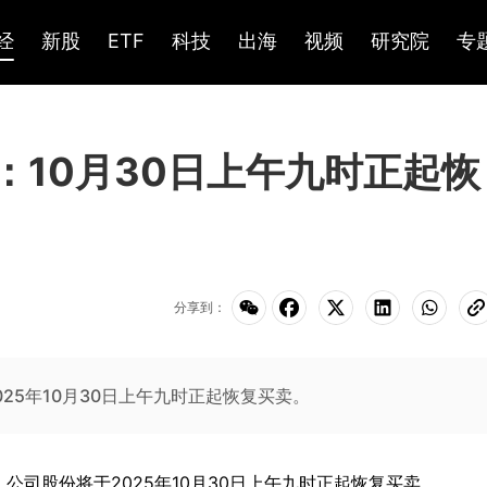
经
新股
ETF
科技
出海
视频
研究院
专
K)：10月30日上午九时正起恢
分享到：
2025年10月30日上午九时正起恢复买卖。
，公司股份将于
2025
年
10
月
30
日上午九时正起恢复买卖。