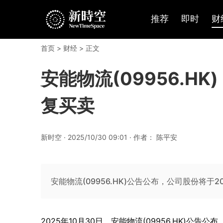
推荐
即时
财
首页
>
财经
> 正文
安能物流(09956.H
复买卖
新时空 · 2025/10/30 09:01 · 作者： 陈平安
安能物流(09956.HK)公告公布，公司股份将于
2025
年
10
月
30
日，
安能物流
(09956
.HK
)公告
公布