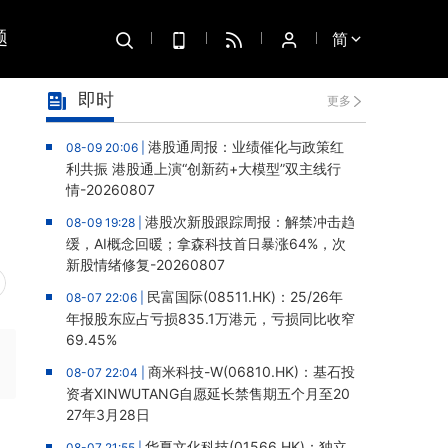
题
简
即时
更多
港股通周报：业绩催化与政策红
08-09 20:06 |
利共振 港股通上演“创新药+大模型”双主线行
情-20260807
港股次新股跟踪周报：解禁冲击趋
08-09 19:28 |
缓，AI概念回暖；拿森科技首日暴涨64%，次
新股情绪修复-20260807
民富国际(08511.HK)：25/26年
08-07 22:06 |
年报股东应占亏损835.1万港元，亏损同比收窄
69.45%
商米科技-W(06810.HK)：基石投
08-07 22:04 |
资者XINWUTANG自愿延长禁售期五个月至20
27年3月28日
华夏文化科技(01566.HK)：独立
08-07 21:55 |