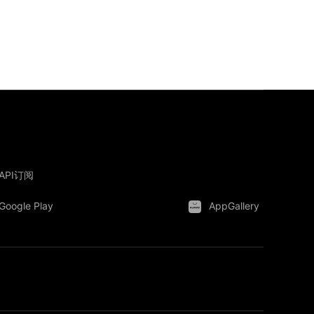
API订阅
Google Play
AppGallery