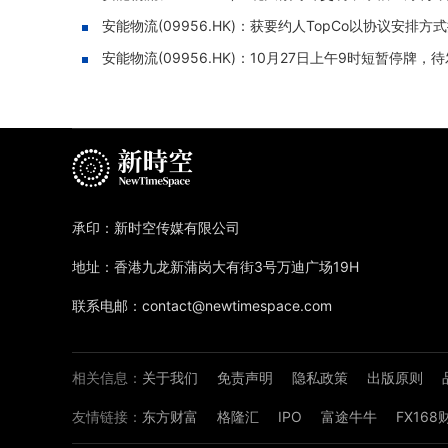
安能物流(09956.HK)：获要约人TopCo以协议安排方
安能物流(09956.HK)：10月27日上午9时短暂停牌
承印：新时空传媒有限公司
地址：香港九龙新蒲岗大有街3号万迪广场19H
联系电邮：contact@newtimespace.com
相关信息：
关于我们
免责声明
隐私政策
出版原则
友情链接：
东方财富
格隆汇
IPO
富途牛牛
FX16