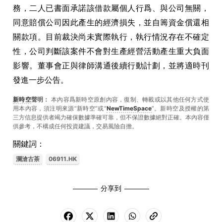
務，二人已書面承諾該借款屬個人行爲、與公司無關，
同意賠償公司因此產生的經濟損失，並自籌資金償還相
關款項。目前裁決尚未實際執行，執行情況存在不確定
性，公司判斷該案件不會對生產經營活動產生重大負面
影響。董事會正與律師溝通後續行動計劃，並將適時刊
發進一步公告。
新時空
聲明：
本內容爲新時空原創內容，復制、轉載或以其他任何方式使
用本內容，須注明來源“新時空”或“
NewTimeSpace
”。新時空及授權的第
三方信息提供者竭力確保數據準確可靠，但不保證數據絕對正確。本內容僅
供參考，不構成任何投資建議，交易風險自擔。
關鍵詞：
瀾滄古茶
06911.HK
分享到