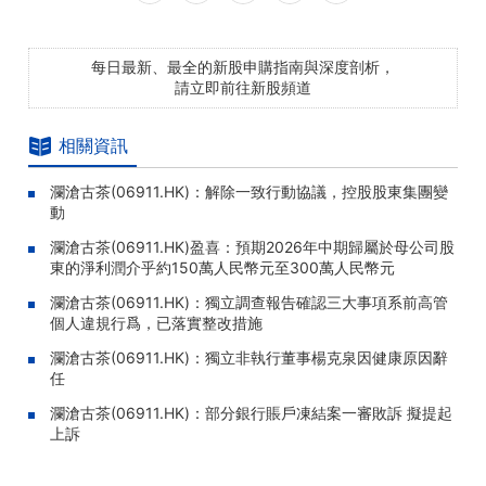
每日最新、最全的新股申購指南與深度剖析，
請立即前往新股頻道
相關資訊
瀾滄古茶(06911.HK)：解除一致行動協議，控股股東集團變
動
瀾滄古茶(06911.HK)盈喜：預期2026年中期歸屬於母公司股
東的淨利潤介乎約150萬人民幣元至300萬人民幣元
瀾滄古茶(06911.HK)：獨立調查報告確認三大事項系前高管
個人違規行爲，已落實整改措施
瀾滄古茶(06911.HK)：獨立非執行董事楊克泉因健康原因辭
任
瀾滄古茶(06911.HK)：部分銀行賬戶凍結案一審敗訴 擬提起
上訴