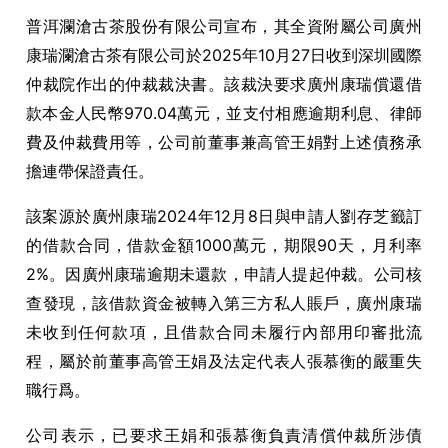
普洱瀾滄古茶股份有限公司宣布，其全資附屬公司廣州
康瑞瀾滄古茶有限公司於2025年10月27日收到深圳國際
仲裁院作出的仲裁裁決書。該裁決要求廣州康瑞償還借
款本金人民幣970.04萬元，並支付相應逾期利息、律師
費及仲裁費用等，公司前董事兼高管王娟對上述債務承
擔連帶保證責任。
該案源於廣州康瑞2024年12月8日與申請人劉存芝籤訂
的借款合同，借款金額1000萬元，期限90天，月利率
2%。因廣州康瑞逾期未還款，申請人提起仲裁。公司核
查發現，該借款資金被轉入第三方私人賬戶，廣州康瑞
未收到任何款項，且借款合同未履行內部用印審批流
程，屬於前董事高管王娟及法定代表人張慕衡的嚴重失
職行爲。
公司表示，已要求王娟和張慕衡負責清償仲裁所涉債