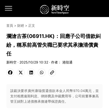
首頁
>
財經
> 正文
瀾滄古茶(06911.HK)：回應子公司借款糾
紛，稱系前高管失職已要求其承擔清償責
任
新時空 · 2025/10/29 10:32 · 作者： 港陸通
該裁決要求廣州康瑞償還借款本金人民幣970.04萬元，並
支付相應逾期利息、律師費及仲裁費用等，公司前董事兼高
管王娟對上述債務承擔連帶保證責任。