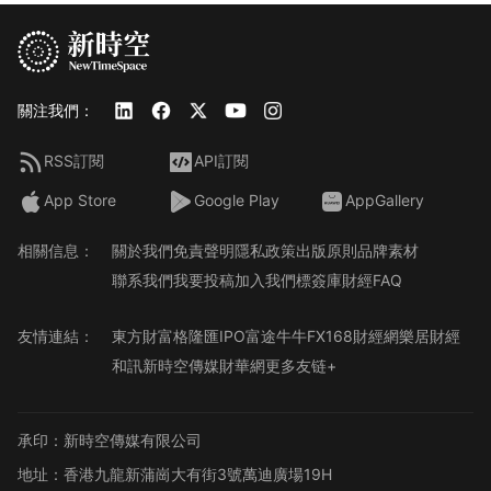
關注我們：
RSS訂閱
API訂閱
App Store
Google Play
AppGallery
相關信息：
關於我們
免責聲明
隱私政策
出版原則
品牌素材
聯系我們
我要投稿
加入我們
標簽庫
財經FAQ
友情連結：
東方財富
格隆匯
IPO
富途牛牛
FX168財經網
樂居財經
和訊
新時空傳媒
財華網
更多友链+
承印：新時空傳媒有限公司
地址：香港九龍新蒲崗大有街3號萬迪廣場19H