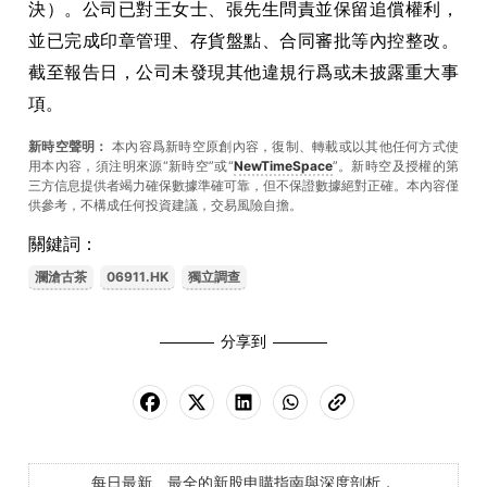
決）。公司已對王女士、張先生問責並保留追償權利，
並已完成印章管理、存貨盤點、合同審批等內控整改。
截至報告日，公司未發現其他違規行爲或未披露重大事
項。
新時空聲明：
本內容爲新時空原創內容，復制、轉載或以其他任何方式使
用本內容，須注明來源“新時空”或“
NewTimeSpace
”。新時空及授權的第
三方信息提供者竭力確保數據準確可靠，但不保證數據絕對正確。本內容僅
供參考，不構成任何投資建議，交易風險自擔。
關鍵詞：
瀾滄古茶
06911.HK
獨立調查
分享到
每日最新、最全的新股申購指南與深度剖析，