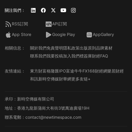
關注我們：
RSS訂閱
API訂閱
App Store
Google Play
AppGallery
相關信息：
關於我們
免責聲明
隱私政策
出版原則
品牌素材
聯系我們
我要投稿
加入我們
標簽庫
財經FAQ
友情連結：
東方財富
格隆匯
IPO
富途牛牛
FX168財經網
樂居財經
和訊
新時空傳媒
財華網
更多友链+
承印：新時空傳媒有限公司
地址：香港九龍新蒲崗大有街3號萬迪廣場19H
聯系電郵：contact@newtimespace.com