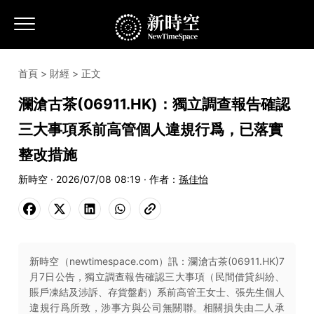
首頁
>
財經
> 正文
瀾滄古茶(06911.HK)：獨立調查報告確認
三大事項系前高管個人違規行爲，已落實
整改措施
新時空 · 2026/07/08 08:19 · 作者：
孫佳怡
新時空（newtimespace.com）訊：瀾滄古茶(06911.HK)7
月7日公告，獨立調查報告確認三大事項（民間借貸糾紛、
賬戶凍結及涉訴、存貨盤虧）系前高管王女士、張先生個人
違規行爲所致，涉事方與公司無關聯。相關損失由二人承