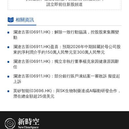
請立即前往新股頻道
相關資訊
瀾滄古茶(06911.HK)：解除一致行動協議，控股股東集團變
動
瀾滄古茶(06911.HK)盈喜：預期2026年中期歸屬於母公司股
東的淨利潤介乎約150萬人民幣元至300萬人民幣元
瀾滄古茶(06911.HK)：獨立非執行董事楊克泉因健康原因辭
任
瀾滄古茶(06911.HK)：部分銀行賬戶凍結案一審敗訴 擬提起
上訴
英矽智能(03696.HK)：與SK生物制藥達成AI驅動研發合作，
潛在總金額超25億美元