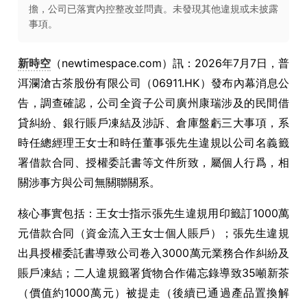
擔，公司已落實內控整改並問責。未發現其他違規或未披露
事項。
新時空
（newtimespace.com）訊：2026年7月7日，普
洱瀾滄古茶股份有限公司（06911.HK）發布內幕消息公
告，調查確認，公司全資子公司廣州康瑞涉及的民間借
貸糾紛、銀行賬戶凍結及涉訴、倉庫盤虧三大事項，系
時任總經理王女士和時任董事張先生違規以公司名義籤
署借款合同、授權委託書等文件所致，屬個人行爲，相
關涉事方與公司無關聯關系。
核心事實包括：王女士指示張先生違規用印籤訂1000萬
元借款合同（資金流入王女士個人賬戶）；張先生違規
出具授權委託書導致公司卷入3000萬元業務合作糾紛及
賬戶凍結；二人違規籤署貨物合作備忘錄導致35噸新茶
（價值約1000萬元）被提走（後續已通過產品置換解