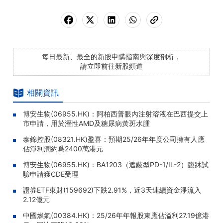
每日最新、最全的新股申購指南與深度剖析，
請立即前往新股頻道
相關資訊
博安生物(06955.HK)：阿柏西普眼內注射溶液在巴西提交上
市申請，用於溼性AMD及糖尿病黃斑水腫
泰錦控股(08321.HK)盈喜：預期25/26年年度公司擁有人應
佔淨利潤約爲2400萬港元
博安生物(06955.HK)：BA1203（遮蔽型PD-1/IL-2）臨牀試
驗申請獲CDE受理
證券ETF東財(159692)下跌2.91%，近3天連續資金淨流入
2.12億元
中國燃氣(00384.HK)：25/26年年報股東應佔溢利27.19億港