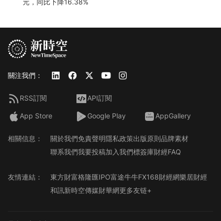
元，同比下降16.38%
關注我們：
RSS訂閱
API訂閱
App Store
Google Play
AppGallery
相關信息：
關於我們
免責聲明
隱私政策
出版原則
品牌素材
聯系我們
我要投稿
加入我們
標簽庫
財經FAQ
友情連結：
東方財富
格隆匯
IPO
富途牛牛
FX168財經網
樂居財經
和訊
新時空傳媒
財華網
更多友链+