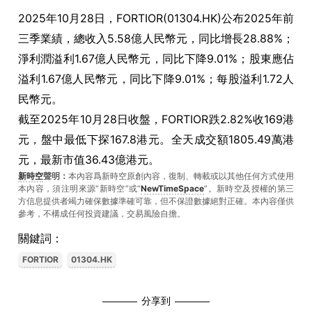
2025年10月28日，FORTIOR(01304.HK)公布2025年前
三季業績，總收入5.58億人民幣元，同比增長28.88%；
淨利潤溢利1.67億人民幣元，同比下降9.01%；股東應佔
溢利1.67億人民幣元，同比下降9.01%；每股溢利1.72人
民幣元。
截至2025年10月28日收盤，FORTIOR跌2.82%收169港
元，盤中最低下探167.8港元。全天成交額1805.49萬港
元，最新市值36.43億港元。
新時空
聲明：
本內容爲新時空原創內容，復制、轉載或以其他任何方式使用
本內容，須注明來源“新時空”或“
NewTimeSpace
”。新時空及授權的第三
方信息提供者竭力確保數據準確可靠，但不保證數據絕對正確。本內容僅供
參考，不構成任何投資建議，交易風險自擔。
關鍵詞：
FORTIOR
01304.HK
分享到