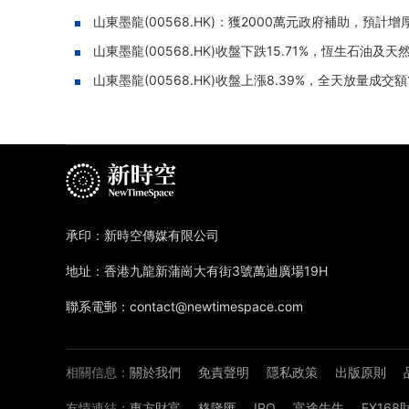
山東墨龍(00568.HK)：獲2000萬元政府補助，預計增
山東墨龍(00568.HK)收盤下跌15.71%，恆生石油及
山東墨龍(00568.HK)收盤上漲8.39%，全天放量成交額1
承印：新時空傳媒有限公司
地址：香港九龍新蒲崗大有街3號萬迪廣場19H
聯系電郵：contact@newtimespace.com
相關信息：
關於我們
免責聲明
隱私政策
出版原則
友情連結：
東方財富
格隆匯
IPO
富途牛牛
FX16