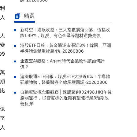
淨利
自動駕駛概念股觀察 | 速騰聚創(0
08-06 15:43 |
精選
2498.HK)午後趨弱運行，L2智駕標的近期有望
分人
隨行業β預期改善反彈
新時空丨港股收盤：三大指數震蕩回落、恆指收
港通控股(00032.HK)盈警：預期
08-06 15:30 |
萬人
跌1.49%，煤炭、有色金屬等題材逆勢走強
2026年中期公司權益持有人應佔集團之預期溢
元變
港股ETF日報：黃金礦逆市漲近3%！韓國、亞洲
利約爲3.4億港元
半導體集體重挫超4%-20260806
99
輝立香港新股(02835.HK)漲1.7
08-06 15:04 |
企查查AI觀察：Agent時代企業軟件該如何計
4%，折價2.69%
價？
1萬
南方兩倍做空納指(07568.HK)漲
08-06 15:00 |
滬深股通ETF日報：煤炭ETF大漲近6%！半導體
2.55%，成交額1117.97萬港元
同期
延續強勢，醫藥醫療全線承壓回調-20260806
盈富基金(02800.HK)盤中跌1.8
08-06 14:56 |
的比
自動駕駛概念股觀察 | 速騰聚創(02498.HK)午後
2%，資產規模1418.45億港元
趨弱運行，L2智駕標的近期有望隨行業β預期改
善反彈
9億
動至
億人