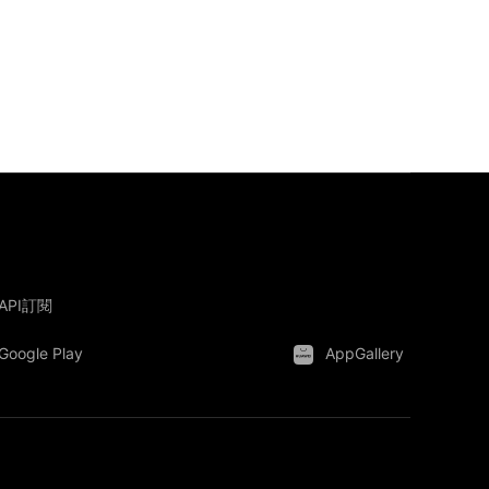
API訂閱
Google Play
AppGallery