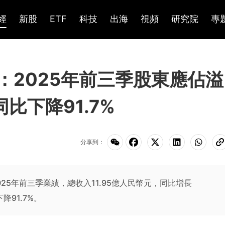
經
新股
ETF
科技
出海
視頻
研究院
專
K)：2025年前三季股東應佔溢
同比下降91.7%
分享到：
布2025年前三季業績，總收入11.95億人民幣元，同比增長
降91.7%。