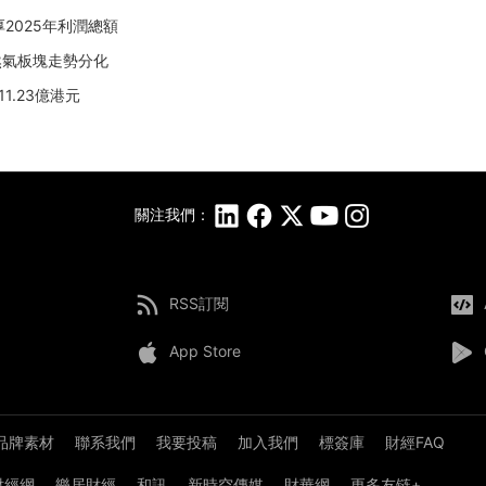
厚2025年利潤總額
天然氣板塊走勢分化
1.23億港元
關注我們：
RSS訂閱
App Store
品牌素材
聯系我們
我要投稿
加入我們
標簽庫
財經FAQ
8財經網
樂居財經
和訊
新時空傳媒
財華網
更多友链+