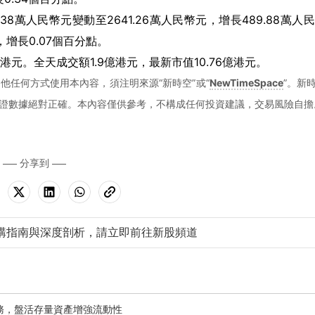
8萬人民幣元變動至2641.26萬人民幣元，增長489.88萬人
，增長0.07個百分點。
.2港元。全天成交額1.9億港元，最新市值10.76億港元。
他任何方式使用本內容，須注明來源“新時空”或“
NewTimeSpace
”。新
證數據絕對正確。本內容僅供參考，不構成任何投資建議，交易風險自擔
分享到
購指南與深度剖析，請立即前往新股頻道
租業務，盤活存量資產增強流動性