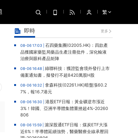
題
繁
即時
更多
石四藥集團(02005.HK)：四款產
08-06 17:03 |
品獲國家藥監局藥品生產注冊批件，深化輸液
治療與眼科產品矩陣
綠聯科技：獲證監會境外發行上市
08-06 16:48 |
備案通知書，擬發行不超8420萬股H股
拿森科技(02261.HK)暗盤漲60.2
08-06 16:32 |
7%，報16.7港元
港股ETF日報：黃金礦逆市漲近
08-06 16:30 |
3%！韓國、亞洲半導體集體重挫超4%-20260
806
滬深股通ETF日報：煤炭ETF大漲
08-06 15:59 |
近6%！半導體延續強勢，醫藥醫療全線承壓回
調-20260806