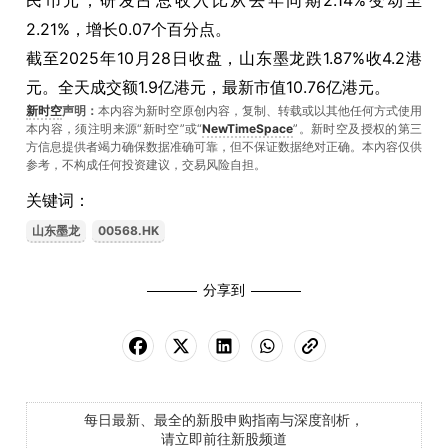
民币元；研发占总收入比从去年同期2.14%变动至
2.21%，增长0.07个百分点。
截至2025年10月28日收盘，山东墨龙跌1.87%收4.2港
元。全天成交额1.9亿港元，最新市值10.76亿港元。
新时空
声明：
本内容为新时空原创内容，复制、转载或以其他任何方式使用
本内容，须注明来源“新时空”或“
NewTimeSpace
”。新时空及授权的第三
方信息提供者竭力确保数据准确可靠，但不保证数据绝对正确。本內容仅供
参考，不构成任何投资建议，交易风险自担。
关键词：
山东墨龙
00568.HK
分享到
每日最新、最全的新股申购指南与深度剖析，
请立即前往新股频道