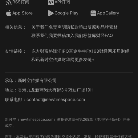
RSS订阅
API订阅
App Store
Google Play
AppGallery
相关信息：
关于我们
免责声明
隐私政策
出版原则
品牌素材
联系我们
我要投稿
加入我们
标签库
财经FAQ
友情链接：
东方财富
格隆汇
IPO
富途牛牛
FX168财经网
乐居财经
和讯
新时空传媒
财华网
更多友链+
承印：新时空传媒有限公司
地址：香港九龙新蒲岗大有街3号万迪广场19H
联系电邮：contact@newtimespace.com
新时空（
newtimespace.com
）依据香港法例第268章《本地报刊条例》注册
成立。
声明：本网站/应用程序内容为新时空原创内容，复制、转载或以其他任何方式