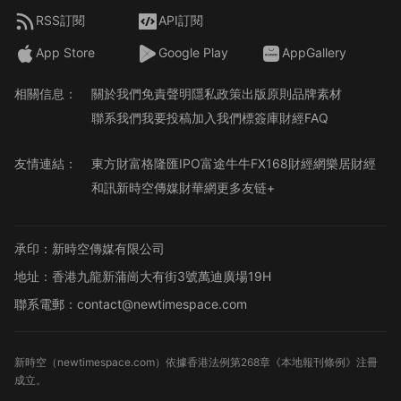
RSS訂閱
API訂閱
App Store
Google Play
AppGallery
相關信息：
關於我們
免責聲明
隱私政策
出版原則
品牌素材
聯系我們
我要投稿
加入我們
標簽庫
財經FAQ
友情連結：
東方財富
格隆匯
IPO
富途牛牛
FX168財經網
樂居財經
和訊
新時空傳媒
財華網
更多友链+
承印：新時空傳媒有限公司
地址：香港九龍新蒲崗大有街3號萬迪廣場19H
聯系電郵：contact@newtimespace.com
新時空（
newtimespace.com
）依據香港法例第268章《本地報刊條例》注冊
成立。