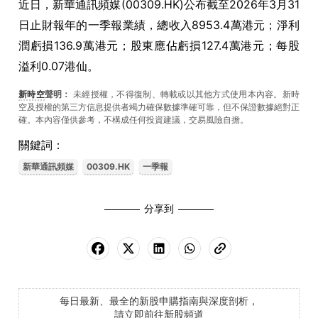
近日，新華通訊頻媒(00309.HK)公布截至2026年3月31
日止財報年的一季報業績，總收入8953.4萬港元；淨利
潤虧損136.9萬港元；股東應佔虧損127.4萬港元；每股
溢利0.07港仙。
新時空
聲明：
未經授權，不得復制、轉載或以其他方式使用本內容。新時
空及授權的第三方信息提供者竭力確保數據準確可靠，但不保證數據絕對正
確。本內容僅供參考，不構成任何投資建議，交易風險自擔。
關鍵詞：
新華通訊頻媒
00309.HK
一季報
分享到
每日最新、最全的新股申購指南與深度剖析，
請立即前往新股頻道