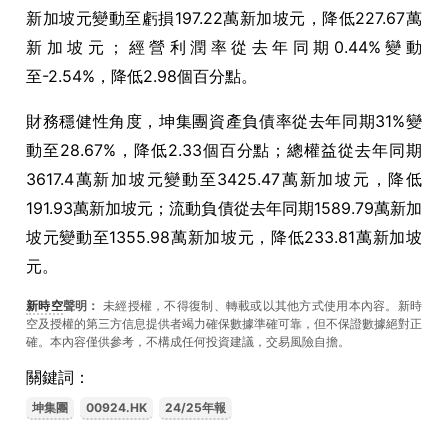
新加坡元變動至虧損197.22萬新加坡元，降低227.67萬
新加坡元；經營利潤率從去年同期0.44%變動
至-2.54%，降低2.98個百分點。
財務穩健性角度，坤集團資產負債率從去年同期31%變
動至28.67%，降低2.33個百分點；總權益從去年同期
3617.4萬新加坡元變動至3425.47萬新加坡元，降低
191.93萬新加坡元；流動負債從去年同期1589.79萬新加
坡元變動至1355.98萬新加坡元，降低233.81萬新加坡
元。
新時空
聲明：
未經授權，不得復制、轉載或以其他方式使用本內容。新時
空及授權的第三方信息提供者竭力確保數據準確可靠，但不保證數據絕對正
確。本內容僅供參考，不構成任何投資建議，交易風險自擔。
關鍵詞：
坤集團
00924.HK
24/25年報