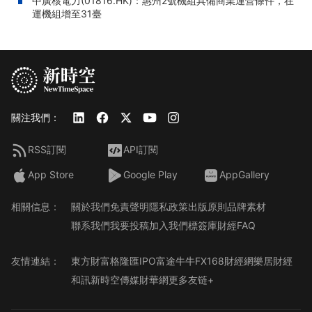
中廣核電力(01816.HK)：惠州2號機組具備商業運營條件，在
運機組增至31臺
關注我們：
RSS訂閱
API訂閱
App Store
Google Play
AppGallery
相關信息：
關於我們
免責聲明
隱私政策
出版原則
品牌素材
聯系我們
我要投稿
加入我們
標簽庫
財經FAQ
友情連結：
東方財富
格隆匯
IPO
富途牛牛
FX168財經網
樂居財經
和訊
新時空傳媒
財華網
更多友链+