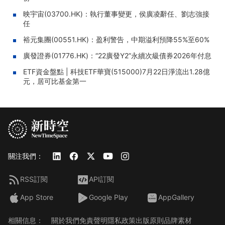
映宇宙(03700.HK)：執行董事變更，侯廣凌辭任、劉志強接
任
裕元集團(00551.HK)：盈利警告，中期溢利預降55%至60%
廣發證券(01776.HK)：“22廣發Y2”永續次級債券2026年付息
ETF資金盤點 | 科技ETF華寶(515000)7月22日淨流出1.28億
元，居可比基金第一
關注我們：
RSS訂閱
API訂閱
App Store
Google Play
AppGallery
相關信息：
關於我們
免責聲明
隱私政策
出版原則
品牌素材