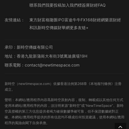
聯系我們
我要投稿
加入我們
標簽庫
財經FAQ
友情連結：
東方財富
格隆匯
IPO
富途牛牛
FX168財經網
樂居財經
和訊
新時空傳媒
財華網
更多友链+
承印：新時空傳媒有限公司
地址：香港九龍新蒲崗大有街3號萬迪廣場19H
聯系電郵：contact@newtimespace.com
新時空（
newtimespace.com
）依據香港法例第268章《本地報刊條例》注冊
成立。
聲明：本網站/應用程序內容爲新時空原創內容，復制、轉載或以其他任何方式
使用本網站/應用程序的內容，須注明來源“新時空”或“NewTimeSpace”。新時
空及授權的第三方信息提供者竭力確保數據準確可靠，但不保證數據絕對正
確。本網站/應用程序提供的所有信息均不構成任何投資建議，使用本網站/應用
程序的風險由閣下自身承擔。