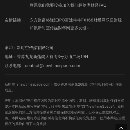
联系我们
我要投稿
加入我们
标签库
财经FAQ
友情链接：
东方财富
格隆汇
IPO
富途牛牛
FX168财经网
乐居财经
和讯
新时空传媒
财华网
更多友链+
承印：新时空传媒有限公司
地址：香港九龙新蒲岗大有街3号万迪广场19H
联系电邮：contact@newtimespace.com
新时空（
newtimespace.com
）依据香港法例第268章《本地报刊条例》注册
成立。
声明：本网站/应用程序内容为新时空原创内容，复制、转载或以其他任何方式
使用本网站/应用程序的内容，须注明来源“新时空”或“NewTimeSpace”。新时
空及授权的第三方信息提供者竭力确保数据准确可靠，但不保证数据绝对正
确。本网站/应用程序提供的所有信息均不构成任何投资建议，使用本网站/应用
程序的风险由阁下自身承担。