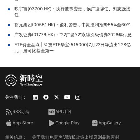
映宇宙(03700.HK)：执行董事变更，侯广凌辞任、刘志强接
任
裕元集团(00551.HK)：盈利警告，中期溢利预降55%至60%
广发证券(01776.HK)：“22广发Y2”永续次级债券2026年付息
ETF资金盘点 | 科技ETF华宝(515000)7月22日净流出1.28亿
元，居可比基金第一
关注我们：
RSS订阅
API订阅
App Store
Google Play
AppGallery
相关信息：
关于我们
免责声明
隐私政策
出版原则
品牌素材