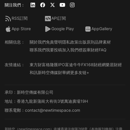
關注我們：
RSS訂閱
API訂閱
App Store
Google Play
AppGallery
相關信息：
關於我們
免責聲明
隱私政策
出版原則
品牌素材
聯系我們
我要投稿
加入我們
標簽庫
財經FAQ
友情連結：
東方財富
格隆匯
IPO
富途牛牛
FX168財經網
樂居財經
和訊
新時空傳媒
財華網
更多友链+
承印：新時空傳媒有限公司
地址：香港九龍新蒲崗大有街3號萬迪廣場19H
聯系電郵：contact@newtimespace.com
新時空（
newtimespace.com
）依據香港法例第268章《本地報刊條例》注冊