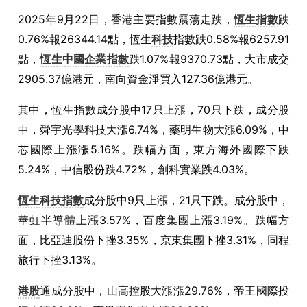
2025年9月22日，香港主要指數震蕩走跌，
恆生指數
跌
0.76%報26344.14點，恆生
科技
指數跌0.58%報6257.91
點，
恆生中國企業指數
跌1.07%報9370.73點，大市成交
2905.37億港元，南向資金淨買入127.36億港元。
其中，恆生指數成分股中17只上漲，70只下跌，成分股
中，舜宇光學科技大漲6.74%，藥明生物大漲6.09%，中
芯國際上漲漲5.16%。跌幅方面，東方海外國際下跌
5.24%，中信股份跌4.72%，創科實業跌4.03%。
恆生科技指數
成分股中9只上漲，21只下跌。成分股中，
華虹半導體上漲3.57%，百度集團上漲3.19%。跌幅方
面，比亞迪股份下挫3.35%，京東集團下挫3.31%，同程
旅行下挫3.13%。
港股
通成分股中，山高控股大漲漲29.76%，帝王國際投