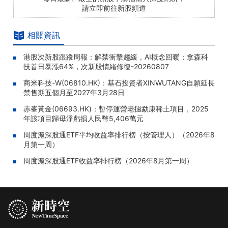
請立即前往新股頻道
相關資訊
港股次新股跟蹤周報：解禁衝擊趨緩，AI概念回暖；拿森科
技首日暴漲64%，次新股情緒修復-20260807
商米科技-W(06810.HK)：基石投資者XINWUTANG自願延長
禁售期五個月至2027年3月28日
赤峯黃金(06693.HK)：暫停運營老撾勐康稀土項目，2025
年該項目歸母淨虧損人民幣5,406萬元
周度滬深股通ETF平均收益率排行榜（按管理人）（2026年8
月第一周）
周度滬深股通ETF收益率排行榜（2026年8月第一周）