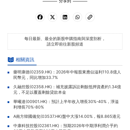
分享到
每日最新、最全的新股申購指南與深度剖析，
請立即前往新股頻道
相關資訊
藥明康德(02359.HK)：2026年中報股東應佔溢利110.8億人
民幣元，同比增加33.7%
久融控股(02358.HK)：補充披露訴訟剩餘抵押資產約1.34億
元，不足以覆蓋剩餘貸款本金
華曦達(00901.HK)：預計上半年收入增長30%-40%，淨溢
利增長70%-80%
A南方韓國備兌(03537.HK)盤中大漲14.00%，報8.865港元
中康科技控股(02361.HK)：預期2026年中期淨利潤介乎約