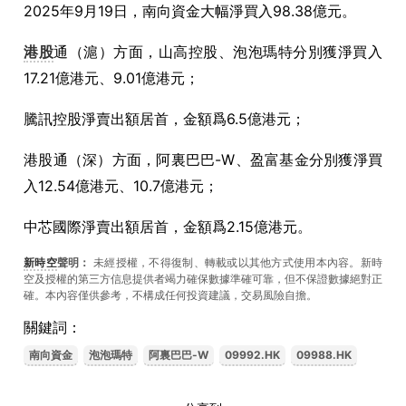
2025年9月19日，南向資金大幅淨買入98.38億元。
港股
通（滬）方面，山高控股、泡泡瑪特分別獲淨買入
17.21億港元、9.01億港元；
騰訊控股淨賣出額居首，金額爲6.5億港元；
港股通（深）方面，阿裏巴巴-W、盈富基金分別獲淨買
入12.54億港元、10.7億港元；
中芯國際淨賣出額居首，金額爲2.15億港元。
新時空
聲明：
未經授權，不得復制、轉載或以其他方式使用本內容。新時
空及授權的第三方信息提供者竭力確保數據準確可靠，但不保證數據絕對正
確。本內容僅供參考，不構成任何投資建議，交易風險自擔。
關鍵詞：
南向資金
泡泡瑪特
阿裏巴巴-W
09992.HK
09988.HK