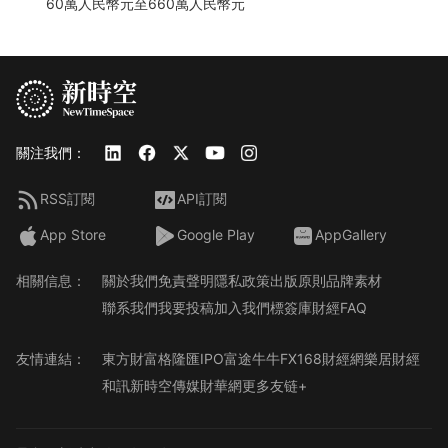
60萬人民幣元至660萬人民幣元
關注我們：
RSS訂閱
API訂閱
App Store
Google Play
AppGallery
相關信息：
關於我們
免責聲明
隱私政策
出版原則
品牌素材
聯系我們
我要投稿
加入我們
標簽庫
財經FAQ
友情連結：
東方財富
格隆匯
IPO
富途牛牛
FX168財經網
樂居財經
和訊
新時空傳媒
財華網
更多友链+